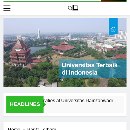
Live Now
tracurricular Activities at Universitas Hamzanwadi
Schola
HEADLINES
1 Hari A