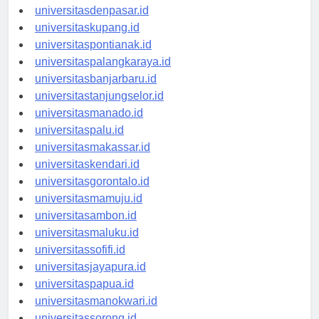
universitasbali.id
universitasdenpasar.id
universitaskupang.id
universitaspontianak.id
universitaspalangkaraya.id
universitasbanjarbaru.id
universitastanjungselor.id
universitasmanado.id
universitaspalu.id
universitasmakassar.id
universitaskendari.id
universitasgorontalo.id
universitasmamuju.id
universitasambon.id
universitasmaluku.id
universitassofifi.id
universitasjayapura.id
universitaspapua.id
universitasmanokwari.id