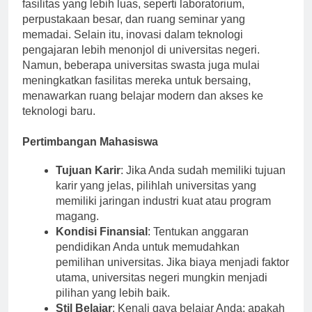
Universitas negeri di Bali biasanya dilengkapi dengan
fasilitas yang lebih luas, seperti laboratorium,
perpustakaan besar, dan ruang seminar yang
memadai. Selain itu, inovasi dalam teknologi
pengajaran lebih menonjol di universitas negeri.
Namun, beberapa universitas swasta juga mulai
meningkatkan fasilitas mereka untuk bersaing,
menawarkan ruang belajar modern dan akses ke
teknologi baru.
Pertimbangan Mahasiswa
Tujuan Karir
: Jika Anda sudah memiliki tujuan
karir yang jelas, pilihlah universitas yang
memiliki jaringan industri kuat atau program
magang.
Kondisi Finansial
: Tentukan anggaran
pendidikan Anda untuk memudahkan
pemilihan universitas. Jika biaya menjadi faktor
utama, universitas negeri mungkin menjadi
pilihan yang lebih baik.