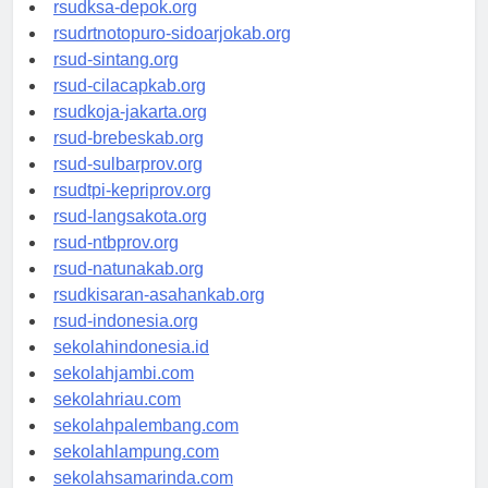
rsuddrloekmonohadi-kuduskab.org
rsudksa-depok.org
rsudrtnotopuro-sidoarjokab.org
rsud-sintang.org
rsud-cilacapkab.org
rsudkoja-jakarta.org
rsud-brebeskab.org
rsud-sulbarprov.org
rsudtpi-kepriprov.org
rsud-langsakota.org
rsud-ntbprov.org
rsud-natunakab.org
rsudkisaran-asahankab.org
rsud-indonesia.org
sekolahindonesia.id
sekolahjambi.com
sekolahriau.com
sekolahpalembang.com
sekolahlampung.com