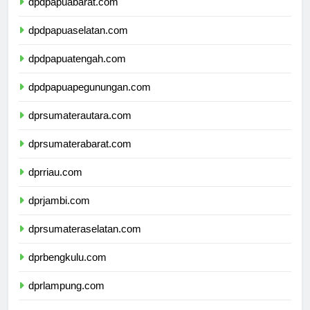
dpdpapuabarat.com
dpdpapuaselatan.com
dpdpapuatengah.com
dpdpapuapegunungan.com
dprsumaterautara.com
dprsumaterabarat.com
dprriau.com
dprjambi.com
dprsumateraselatan.com
dprbengkulu.com
dprlampung.com