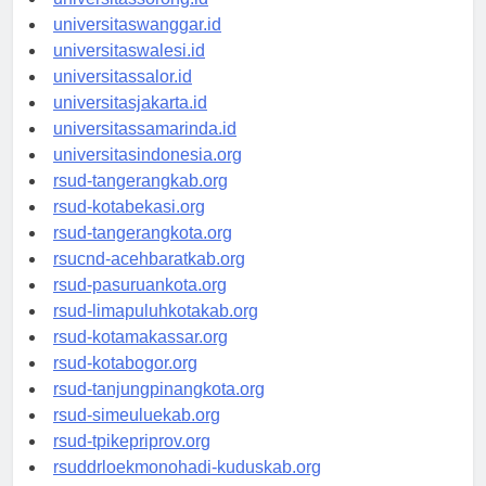
universitassorong.id
universitaswanggar.id
universitaswalesi.id
universitassalor.id
universitasjakarta.id
universitassamarinda.id
universitasindonesia.org
rsud-tangerangkab.org
rsud-kotabekasi.org
rsud-tangerangkota.org
rsucnd-acehbaratkab.org
rsud-pasuruankota.org
rsud-limapuluhkotakab.org
rsud-kotamakassar.org
rsud-kotabogor.org
rsud-tanjungpinangkota.org
rsud-simeuluekab.org
rsud-tpikepriprov.org