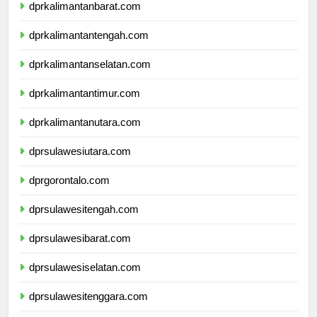
dprkalimantanbarat.com
dprkalimantantengah.com
dprkalimantanselatan.com
dprkalimantantimur.com
dprkalimantanutara.com
dprsulawesiutara.com
dprgorontalo.com
dprsulawesitengah.com
dprsulawesibarat.com
dprsulawesiselatan.com
dprsulawesitenggara.com