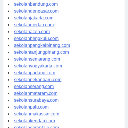
sekolahsamarinda.com
sekolahbandung.com
sekolahdenpasar.com
sekolahjakarta.com
sekolahmedan.com
sekolahaceh.com
sekolahbengkulu.com
sekolahpangkalpinang.com
sekolahtanjungpinang.com
sekolahsemarang.com
sekolahyogyakarta.com
sekolahpadang.com
sekolahpekanbaru.com
sekolahserang.com
sekolahmataram.com
sekolahsurabaya.com
sekolahpalu.com
sekolahmakassar.com
sekolahkendari.com