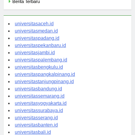
Berita Terbaru
universitasaceh.id
universitasmedan.id
universitaspadang.id
universitaspekanbaru.id
universitasjambi.id
universitaspalembang.id
universitasbengkulu.id
universitaspangkalpinang.id
universitastanjungpinang.id
universitasbandung.id
universitassemarang.id
universitasyogyakarta.id
universitassurabaya.id
universitasserang.id
universitasbanten.id