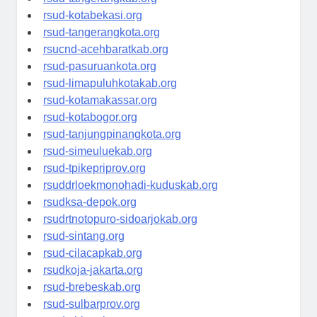
rsud-tangerangkab.org
rsud-kotabekasi.org
rsud-tangerangkota.org
rsucnd-acehbaratkab.org
rsud-pasuruankota.org
rsud-limapuluhkotakab.org
rsud-kotamakassar.org
rsud-kotabogor.org
rsud-tanjungpinangkota.org
rsud-simeuluekab.org
rsud-tpikepriprov.org
rsuddrloekmonohadi-kuduskab.org
rsudksa-depok.org
rsudrtnotopuro-sidoarjokab.org
rsud-sintang.org
rsud-cilacapkab.org
rsudkoja-jakarta.org
rsud-brebeskab.org
rsud-sulbarprov.org