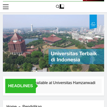
Live Now
pportunities Available at Universitas Hamzanwadi
Top Re
HEADLINES
1 Hari 