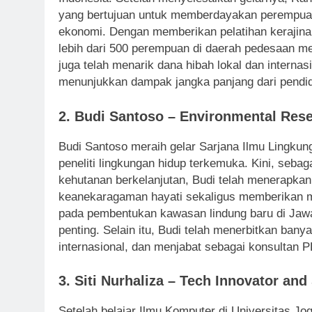
yang bertujuan untuk memberdayakan perempua
ekonomi. Dengan memberikan pelatihan kerajina
lebih dari 500 perempuan di daerah pedesaan m
juga telah menarik dana hibah lokal dan interna
menunjukkan dampak jangka panjang dari pendi
2.
Budi Santoso – Environmental Res
Budi Santoso meraih gelar Sarjana Ilmu Lingkun
peneliti lingkungan hidup terkemuka. Kini, seba
kehutanan berkelanjutan, Budi telah menerapkan
keanekaragaman hayati sekaligus memberikan m
pada pembentukan kawasan lindung baru di Jaw
penting. Selain itu, Budi telah menerbitkan ban
internasional, dan menjabat sebagai konsultan 
3.
Siti Nurhaliza – Tech Innovator and
Setelah belajar Ilmu Komputer di Universitas Jogj