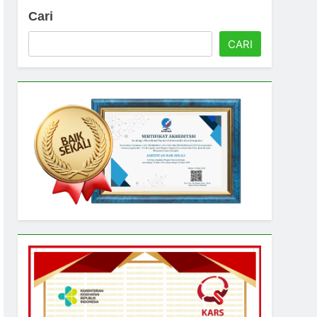
Cari
CARI