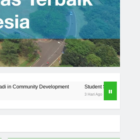
lopment
Student Success Stories from Universitas Hamz
3 Hari Ago