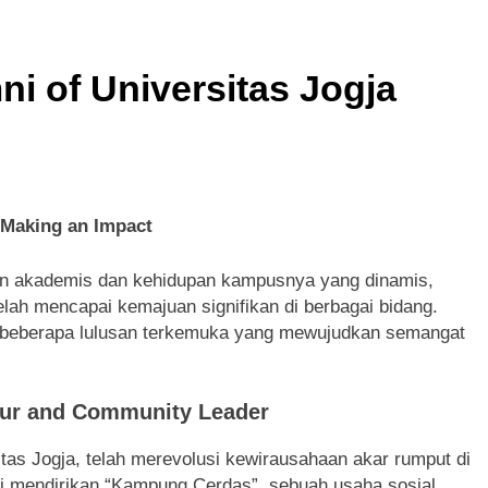
i of Universitas Jogja
 Making an Impact
tian akademis dan kehidupan kampusnya yang dinamis,
lah mencapai kemajuan signifikan di berbagai bidang.
dari beberapa lulusan terkemuka yang mewujudkan semangat
eur and Community Leader
itas Jogja, telah merevolusi kewirausahaan akar rumput di
ni mendirikan “Kampung Cerdas”, sebuah usaha sosial