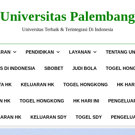
Universitas Palembang
Universitas Terbaik & Terintegrasi Di Indonesia
ARAN
PENDIDIKAN
LAYANAN
TENTANG UN
S DI INDONESIA
SBOBET
JUDI BOLA
TOGEL HON
TA HK
KELUARAN HK
TOGEL HONGKONG
HK HARI
N HK
TOGEL HONGKONG
HK HARI INI
PENGELUA
ARAN HK
KELUARAN SDY
TOGEL SDY
PENGELU