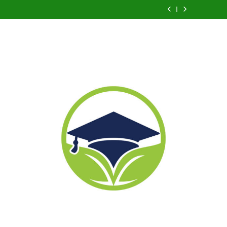
The
Student
Stories
Initiatives
Hamzanwadi
of
Stories
Initiatives
Hamzanwadi
Role
Success
from
at
is
Universitas
from
at
is
of
Stories
Universitas
Universitas
a
Hamzanwadi
Universitas
Universitas
a
Universitas
from
Hamzanwadi
Hamzanwadi
Leader
in
Hamzanwadi
Hamzanwadi
Leader
Hamzanwadi
Universitas
in
Community
in
in
Hamzanwadi
Indonesian
Development
Indonesian
Community
Education
Education
Development