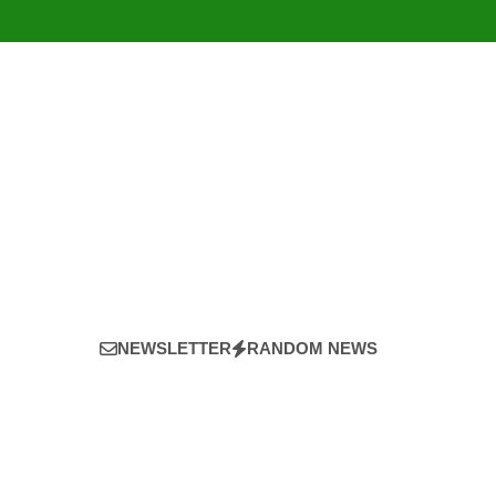
NEWSLETTER
RANDOM NEWS