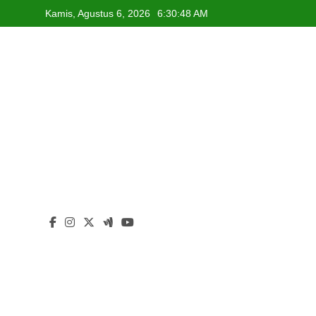
Skip
Kamis, Agustus 6, 2026
6:30:50 AM
to
content