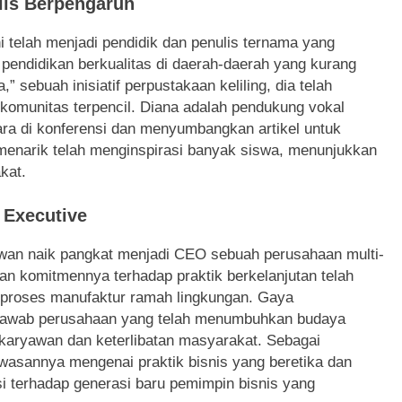
lis Berpengaruh
i telah menjadi pendidik dan penulis ternama yang
pendidikan berkualitas di daerah-daerah yang kurang
 sebuah inisiatif perpustakaan keliling, dia telah
omunitas terpencil. Diana adalah pendukung vokal
cara di konferensi dan menyumbangkan artikel untuk
 menarik telah menginspirasi banyak siswa, menunjukkan
kat.
 Executive
iawan naik pangkat menjadi CEO sebuah perusahaan multi-
s dan komitmennya terhadap praktik berkelanjutan telah
proses manufaktur ramah lingkungan. Gaya
jawab perusahaan yang telah menumbuhkan budaya
aryawan dan keterlibatan masyarakat. Sebagai
wasannya mengenai praktik bisnis yang beretika dan
si terhadap generasi baru pemimpin bisnis yang