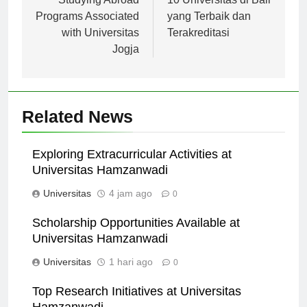
pos
Studying Abroad
10 Universitas di Bali
Programs Associated
yang Terbaik dan
with Universitas
Terakreditasi
Jogja
Related News
Exploring Extracurricular Activities at
Universitas Hamzanwadi
Universitas
4 jam ago
0
Scholarship Opportunities Available at
Universitas Hamzanwadi
Universitas
1 hari ago
0
Top Research Initiatives at Universitas