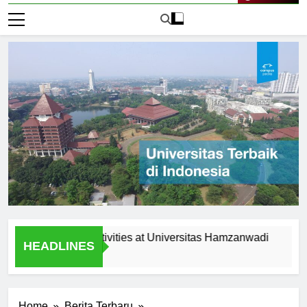
Live Now
tracurricular Activities at Universitas Hamzanwadi
Schola
HEADLINES
1 Hari A