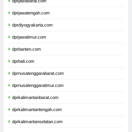
dprjawabarat.com
dprjawatengah.com
dprdiyogyakarta.com
dprjawatimur.com
dprbanten.com
dprbali.com
dprnusatenggarabarat.com
dprnusatenggaratimur.com
dprkalimantanbarat.com
dprkalimantantengah.com
dprkalimantanselatan.com