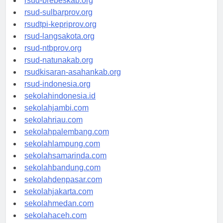
rsud-brebeskab.org
rsud-sulbarprov.org
rsudtpi-kepriprov.org
rsud-langsakota.org
rsud-ntbprov.org
rsud-natunakab.org
rsudkisaran-asahankab.org
rsud-indonesia.org
sekolahindonesia.id
sekolahjambi.com
sekolahriau.com
sekolahpalembang.com
sekolahlampung.com
sekolahsamarinda.com
sekolahbandung.com
sekolahdenpasar.com
sekolahjakarta.com
sekolahmedan.com