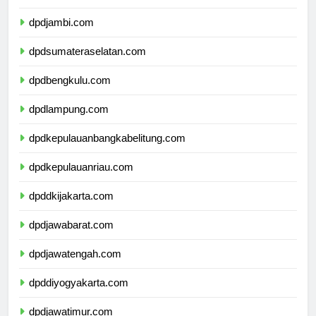
dpdriau.com
dpdjambi.com
dpdsumateraselatan.com
dpdbengkulu.com
dpdlampung.com
dpdkepulauanbangkabelitung.com
dpdkepulauanriau.com
dpddkijakarta.com
dpdjawabarat.com
dpdjawatengah.com
dpddiyogyakarta.com