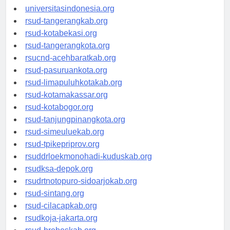
universitassamarinda.id
universitasindonesia.org
rsud-tangerangkab.org
rsud-kotabekasi.org
rsud-tangerangkota.org
rsucnd-acehbaratkab.org
rsud-pasuruankota.org
rsud-limapuluhkotakab.org
rsud-kotamakassar.org
rsud-kotabogor.org
rsud-tanjungpinangkota.org
rsud-simeuluekab.org
rsud-tpikepriprov.org
rsuddrloekmonohadi-kuduskab.org
rsudksa-depok.org
rsudrtnotopuro-sidoarjokab.org
rsud-sintang.org
rsud-cilacapkab.org
rsudkoja-jakarta.org