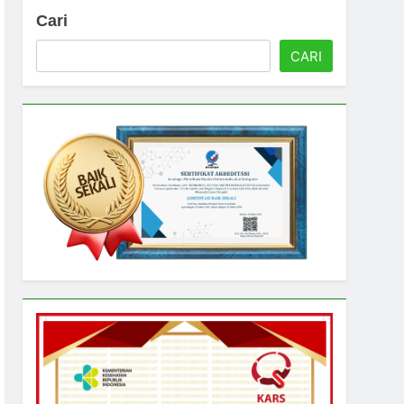
Cari
CARI