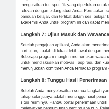
menguraikan tes spesifik yang diperlukan untuk
relevan dengan bidang studi Anda. Persiapkan
panduan belajar, dan terlibat dalam sesi belaja
akademis Anda untuk program ini dan dapat me
Langkah 7: Ujian Masuk dan Wawanca
Setelah pengajuan aplikasi, Anda akan menerima
hari ujian, tibalah di lokasi lebih awal dengan
Beberapa program mungkin memerlukan wawancar
untuk mendiskusikan motivasi, aspirasi, dan kua
menunjukkan komitmen Anda terhadap program d
Langkah 8: Tunggu Hasil Penerimaan
Setelah Anda menyelesaikan semua langkah yan
tahap selanjutnya adalah menunggu hasil peneri
situs resminya. Pantau portal penerimaan unt
melewatkan pengumuman penting apa pun. Pela