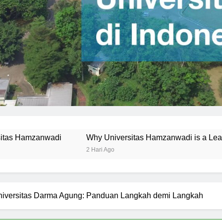
Why Universitas Hamzanwadi is a Leader in Indonesian Educ
2 Hari Ago
Universitas Darma Agung: Panduan Langkah demi Langkah