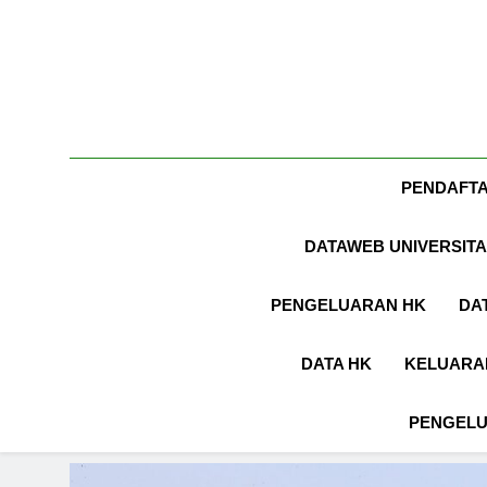
PENDAFT
DATAWEB UNIVERSITA
PENGELUARAN HK
DA
DATA HK
KELUARA
PENGELU