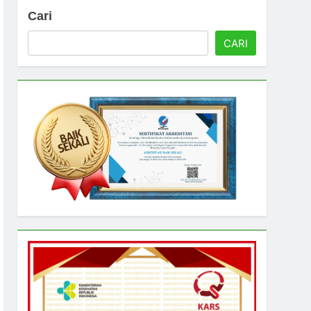
Cari
CARI