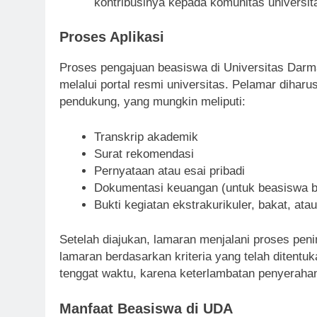
kontribusinya kepada komunitas universit
Proses Aplikasi
Proses pengajuan beasiswa di Universitas Darm
melalui portal resmi universitas. Pelamar dihar
pendukung, yang mungkin meliputi:
Transkrip akademik
Surat rekomendasi
Pernyataan atau esai pribadi
Dokumentasi keuangan (untuk beasiswa b
Bukti kegiatan ekstrakurikuler, bakat, ata
Setelah diajukan, lamaran menjalani proses pen
lamaran berdasarkan kriteria yang telah ditent
tenggat waktu, karena keterlambatan penyerahan
Manfaat Beasiswa di UDA