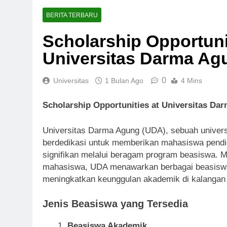
BERITA TERBARU
Scholarship Opportunit
Universitas Darma Ag
0
Universitas
1 Bulan Ago
4 Mins
Scholarship Opportunities at Universitas Da
Universitas Darma Agung (UDA), sebuah univers
berdedikasi untuk memberikan mahasiswa pendid
signifikan melalui beragam program beasiswa.
mahasiswa, UDA menawarkan berbagai beasiswa
meningkatkan keunggulan akademik di kalangan
Jenis Beasiswa yang Tersedia
Beasiswa Akademik