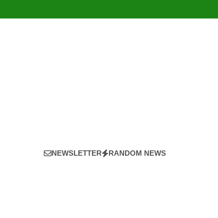
NEWSLETTER
RANDOM NEWS