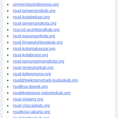
universitassamarinda.id
universitasindonesia.org
rsud-tangerangkab.org
rsud-kotabekasi.org
rsud-tangerangkota.org
rsucnd-acehbaratkab.org
rsud-pasuruankota.org
rsud-limapuluhkotakab.org
rsud-kotamakassar.org
rsud-kotabogor.org
rsud-tanjungpinangkota.org
rsud-simeuluekab.org
rsud-tpikepriprov.org
rsuddrloekmonohadi-kuduskab.org
rsudksa-depok.org
rsudrtnotopuro-sidoarjokab.org
rsud-sintang.org
rsud-cilacapkab.org
rsudkoja-jakarta.org