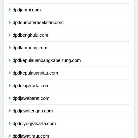
dpdriau.com
dpdjambi.com
dpdsumateraselatan.com
dpdbengkulu.com
dpdlampung.com
dpdkepulauanbangkabelitung.com
dpdkepulauanriau.com
dpddkijakarta.com
dpdjawabarat.com
dpdjawatengah.com
dpddiyogyakarta.com