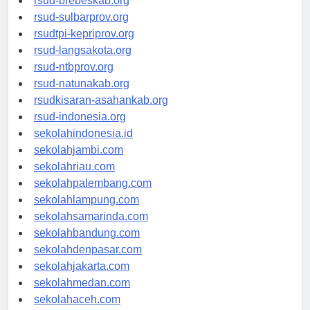
rsud-brebeskab.org
rsud-sulbarprov.org
rsudtpi-kepriprov.org
rsud-langsakota.org
rsud-ntbprov.org
rsud-natunakab.org
rsudkisaran-asahankab.org
rsud-indonesia.org
sekolahindonesia.id
sekolahjambi.com
sekolahriau.com
sekolahpalembang.com
sekolahlampung.com
sekolahsamarinda.com
sekolahbandung.com
sekolahdenpasar.com
sekolahjakarta.com
sekolahmedan.com