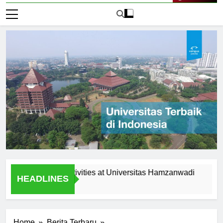
Live Now
racurricular Activities at Universitas Hamzanwadi
Scholar
HEADLINES
1 Hari Ag