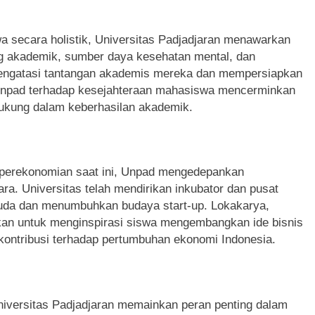
ecara holistik, Universitas Padjadjaran menawarkan
g akademik, sumber daya kesehatan mental, dan
mengatasi tantangan akademis mereka dan mempersiapkan
 Unpad terhadap kesejahteraan mahasiswa mencerminkan
ukung dalam keberhasilan akademik.
 perekonomian saat ini, Unpad mengedepankan
ra. Universitas telah mendirikan inkubator dan pusat
uda dan menumbuhkan budaya start-up. Lokakarya,
kan untuk menginspirasi siswa mengembangkan ide bisnis
kontribusi terhadap pertumbuhan ekonomi Indonesia.
Universitas Padjadjaran memainkan peran penting dalam