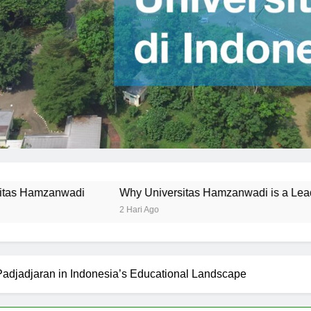
Why Universitas Hamzanwadi is a Leader in Indonesian Educ
2 Hari Ago
Padjadjaran in Indonesia’s Educational Landscape