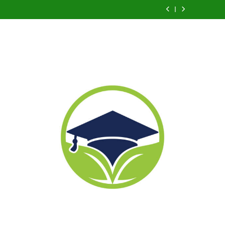
Why
The
of
Available
Initiatives
Hamzanwadi
of
Available
Initiatives
Universitas
Role
Universitas
at
at
is
Universitas
at
at
Hamzanwadi
of
Hamzanwadi
Universitas
Universitas
a
Hamzanwadi
Universitas
Universitas
is
Universitas
in
Hamzanwadi
Hamzanwadi
Leader
in
Hamzanwadi
Hamzanwadi
a
Hamzanwadi
Community
in
Community
Leader
in
Development
Indonesian
Development
in
Community
Education
Indonesian
Development
Education