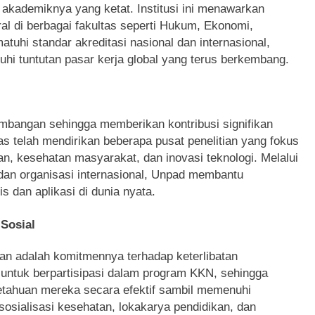
 akademiknya yang ketat. Institusi ini menawarkan
al di berbagai fakultas seperti Hukum, Ekonomi,
atuhi standar akreditasi nasional dan internasional,
i tuntutan pasar kerja global yang terus berkembang.
bangan sehingga memberikan kontribusi signifikan
as telah mendirikan beberapa pusat penelitian yang fokus
gan, kesehatan masyarakat, dan inovasi teknologi. Melalui
 dan organisasi internasional, Unpad membantu
 dan aplikasi di dunia nyata.
Sosial
jaran adalah komitmennya terhadap keterlibatan
untuk berpartisipasi dalam program KKN, sehingga
ahuan mereka secara efektif sambil memenuhi
sosialisasi kesehatan, lokakarya pendidikan, dan