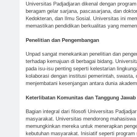
Universitas Padjadjaran dikenal dengan program
beragam gelar sarjana, pascasarjana, dan doktor
Kedokteran, dan Ilmu Sosial. Universitas ini mem
memastikan pendidikan berkualitas yang memenuh
Penelitian dan Pengembangan
Unpad sangat menekankan penelitian dan pengem
terhadap kemajuan di berbagai bidang. Universit
pada isu-isu penting seperti kelestarian lingkun
kolaborasi dengan institusi pemerintah, swasta,
menjembatani kesenjangan antara dunia akademis
Keterlibatan Komunitas dan Tanggung Jawab 
Bagian integral dari filosofi Universitas Padjad
masyarakat. Universitas mendorong mahasiswa 
memungkinkan mereka untuk menerapkan penget
kebutuhan masyarakat. Inisiatif seperti program 