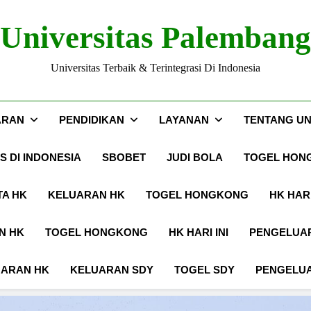
Universitas Palembang
Universitas Terbaik & Terintegrasi Di Indonesia
ARAN
PENDIDIKAN
LAYANAN
TENTANG UN
S DI INDONESIA
SBOBET
JUDI BOLA
TOGEL HON
TA HK
KELUARAN HK
TOGEL HONGKONG
HK HARI
N HK
TOGEL HONGKONG
HK HARI INI
PENGELUA
ARAN HK
KELUARAN SDY
TOGEL SDY
PENGELU