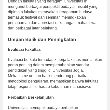
Dengan fakultas yang beragam, universitas ini
menganut berbagai perspektif budaya. Inisiatif yang
dipimpin fakultas merayakan keragaman budaya,
termasuk festival dan seminar, meningkatkan
pemahaman dan apresiasi di kalangan mahasiswa
dari berbagai latar belakang.
Umpan Balik dan Peningkatan
Evaluasi Fakultas
Evaluasi berkala terhadap kinerja fakultas memainkan
peran penting dalam mempertahankan standar
pendidikan yang tinggi di Universitas Jogja.
Mekanisme umpan balik mendorong perbaikan
metodologi pengajaran, memastikan bahwa fakultas
tetap responsif terhadap kebutuhan mahasiswa.
Perbaikan Berkelanjutan