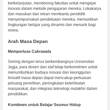
Universitas memupuk budaya perbaikan
berkelanjutan, mendorong fakultas untuk mengejar
inovasi dalam metode pengajaran mereka. Lokakarya
dan masukan dari rekan membantu pendidik
menyempurnakan pendekatan mereka, memastikan
lingkungan belajar yang dinamis dan menarik bagi
siswa.
Arah Masa Depan
Memperluas Cakrawala
Seiring dengan terus berkembangnya Universitas
Jogja, para dosen dan staf tetap berkomitmen untuk
menumbuhkan budaya inovasi dan keunggulan.
Inisiatif masa depan dapat mencakup perluasan
peluang penelitian, peningkatan keterlibatan
masyarakat, dan integrasi teknologi mutakhir dalam
pendidikan.
Komitmen untuk Belajar Seumur Hidup