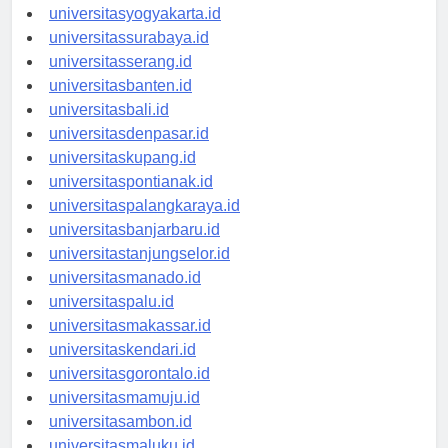
universitassemarang.id
universitasyogyakarta.id
universitassurabaya.id
universitasserang.id
universitasbanten.id
universitasbali.id
universitasdenpasar.id
universitaskupang.id
universitaspontianak.id
universitaspalangkaraya.id
universitasbanjarbaru.id
universitastanjungselor.id
universitasmanado.id
universitaspalu.id
universitasmakassar.id
universitaskendari.id
universitasgorontalo.id
universitasmamuju.id
universitasambon.id