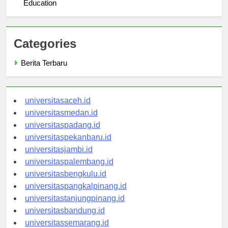
Why Universitas Hamzanwadi is a Leader in Indonesian
Education
Categories
Berita Terbaru
universitasaceh.id
universitasmedan.id
universitaspadang.id
universitaspekanbaru.id
universitasjambi.id
universitaspalembang.id
universitasbengkulu.id
universitaspangkalpinang.id
universitastanjungpinang.id
universitasbandung.id