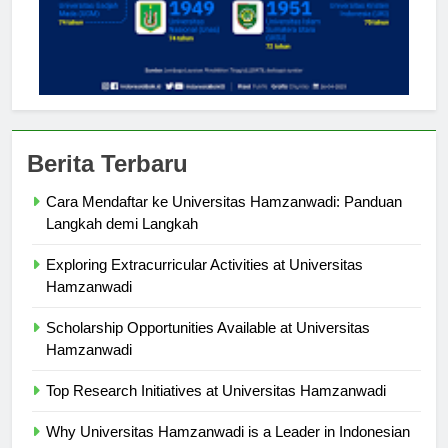
Berita Terbaru
Cara Mendaftar ke Universitas Hamzanwadi: Panduan
Langkah demi Langkah
Exploring Extracurricular Activities at Universitas
Hamzanwadi
Scholarship Opportunities Available at Universitas
Hamzanwadi
Top Research Initiatives at Universitas Hamzanwadi