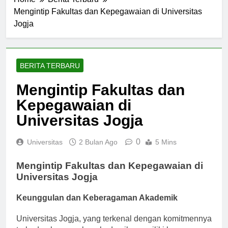
Home
Berita Terbaru
Mengintip Fakultas dan Kepegawaian di Universitas
Jogja
BERITA TERBARU
Mengintip Fakultas dan
Kepegawaian di
Universitas Jogja
0
Universitas
2 Bulan Ago
5 Mins
Mengintip Fakultas dan Kepegawaian di
Universitas Jogja
Keunggulan dan Keberagaman Akademik
Universitas Jogja, yang terkenal dengan komitmennya