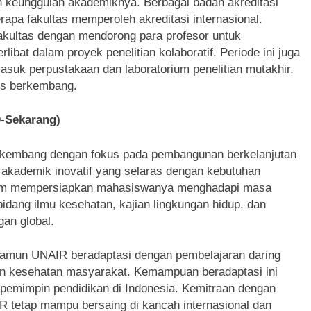
keunggulan akademiknya. Berbagai badan akreditasi
apa fakultas memperoleh akreditasi internasional.
akultas dengan mendorong para profesor untuk
erlibat dalam proyek penelitian kolaboratif. Periode ini juga
asuk perpustakaan dan laboratorium penelitian mutakhir,
us berkembang.
0-Sekarang)
erkembang dengan fokus pada pembangunan berkelanjutan
 akademik inovatif yang selaras dengan kebutuhan
alam mempersiapkan mahasiswanya menghadapi masa
idang ilmu kesehatan, kajian lingkungan hidup, dan
gan global.
mun UNAIR beradaptasi dengan pembelajaran daring
an kesehatan masyarakat. Kemampuan beradaptasi ini
 pemimpin pendidikan di Indonesia. Kemitraan dengan
R tetap mampu bersaing di kancah internasional dan