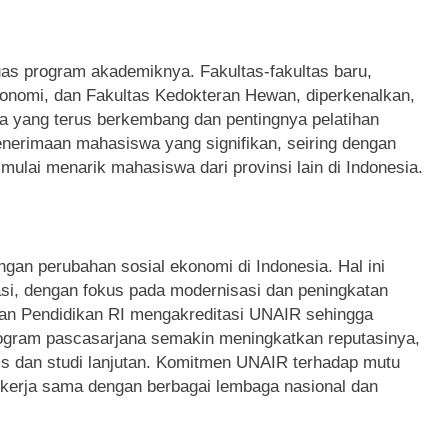
uas program akademiknya. Fakultas-fakultas baru,
konomi, dan Fakultas Kedokteran Hewan, diperkenalkan,
a yang terus berkembang dan pentingnya pelatihan
enerimaan mahasiswa yang signifikan, seiring dengan
ulai menarik mahasiswa dari provinsi lain di Indonesia.
an perubahan sosial ekonomi di Indonesia. Hal ini
si, dengan fokus pada modernisasi dan peningkatan
ian Pendidikan RI mengakreditasi UNAIR sehingga
program pascasarjana semakin meningkatkan reputasinya,
is dan studi lanjutan. Komitmen UNAIR terhadap mutu
bekerja sama dengan berbagai lembaga nasional dan