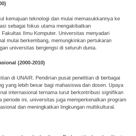
00)
ul kemajuan teknologi dan mulai memasukkannya ke
masi sebagai fokus utama mengakibatkan
 Fakultas Ilmu Komputer. Universitas menyadari
ional mulai berkembang, memungkinkan pertukaran
gan universitas bergengsi di seluruh dunia.
sional (2000-2010)
an di UNAIR. Pendirian pusat penelitian di berbagai
ang yang lebih besar bagi mahasiswa dan dosen. Upaya
l internasional ternama turut berkontribusi signifikan
 periode ini, universitas juga memperkenalkan program
asional dan meningkatkan lingkungan multikultural.