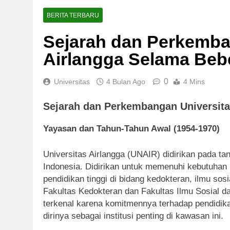
BERITA TERBARU
Sejarah dan Perkemba
Airlangga Selama Beb
0
Universitas
4 Bulan Ago
4 Mins
Sejarah dan Perkembangan Universit
Yayasan dan Tahun-Tahun Awal (1954-1970)
Universitas Airlangga (UNAIR) didirikan pada t
Indonesia. Didirikan untuk memenuhi kebutuhan
pendidikan tinggi di bidang kedokteran, ilmu 
Fakultas Kedokteran dan Fakultas Ilmu Sosial dan
terkenal karena komitmennya terhadap pendidika
dirinya sebagai institusi penting di kawasan ini.