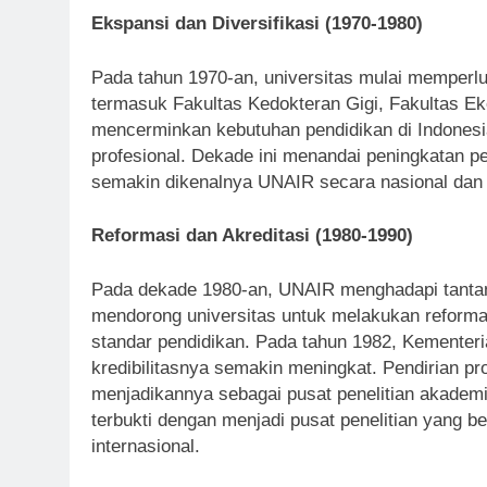
Ekspansi dan Diversifikasi (1970-1980)
Pada tahun 1970-an, universitas mulai memperl
termasuk Fakultas Kedokteran Gigi, Fakultas E
mencerminkan kebutuhan pendidikan di Indonesi
profesional. Dekade ini menandai peningkatan p
semakin dikenalnya UNAIR secara nasional dan m
Reformasi dan Akreditasi (1980-1990)
Pada dekade 1980-an, UNAIR menghadapi tantang
mendorong universitas untuk melakukan reforma
standar pendidikan. Pada tahun 1982, Kementer
kredibilitasnya semakin meningkat. Pendirian 
menjadikannya sebagai pusat penelitian akadem
terbukti dengan menjadi pusat penelitian yang 
internasional.