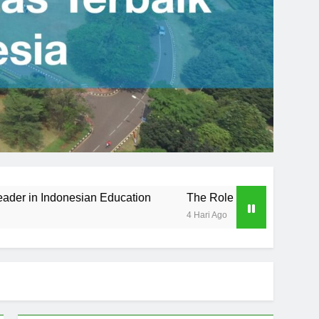
cation
The Role of Universitas Hamzanwadi in Commun
4 Hari Ago