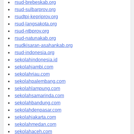
rsudkoja-jakarta.org
rsud-brebeskab.org
rsud-sulbarprov.org
rsudtpi-kepriprov.org
rsud-langsakota.org
rsud-ntbprov.org
rsud-natunakab.org
rsudkisaran-asahankab.org
rsud-indonesia.org
sekolahindonesia.id
sekolahjambi.com
sekolahriau.com
sekolahpalembang.com
sekolahlampung.com
sekolahsamarinda.com
sekolahbandung.com
sekolahdenpasar.com
sekolahjakarta.com
sekolahmedan.com