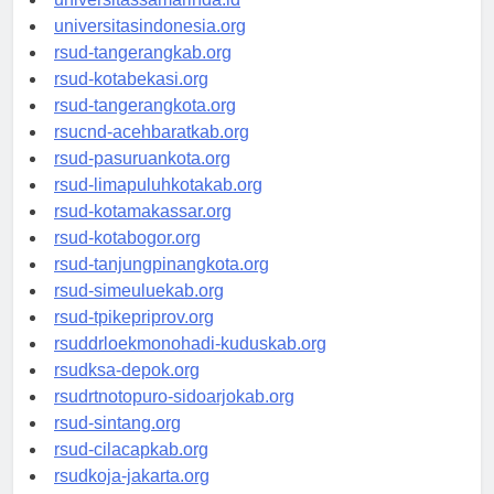
universitassamarinda.id
universitasindonesia.org
rsud-tangerangkab.org
rsud-kotabekasi.org
rsud-tangerangkota.org
rsucnd-acehbaratkab.org
rsud-pasuruankota.org
rsud-limapuluhkotakab.org
rsud-kotamakassar.org
rsud-kotabogor.org
rsud-tanjungpinangkota.org
rsud-simeuluekab.org
rsud-tpikepriprov.org
rsuddrloekmonohadi-kuduskab.org
rsudksa-depok.org
rsudrtnotopuro-sidoarjokab.org
rsud-sintang.org
rsud-cilacapkab.org