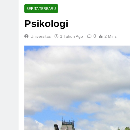
BERITA TERBARU
Psikologi
0
Universitas
1 Tahun Ago
2 Mins