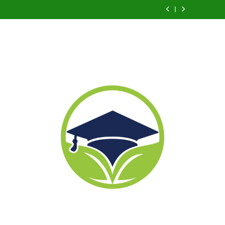
Stories
Initiatives
Hamzanwadi
of
Stories
Initiatives
Hamzanwadi
Role
Success
from
at
is
Universitas
from
at
is
of
Stories
Universitas
Universitas
a
Hamzanwadi
Universitas
Universitas
a
Universitas
from
Hamzanwadi
Hamzanwadi
Leader
in
Hamzanwadi
Hamzanwadi
Leader
Hamzanwadi
Universitas
in
Community
in
in
Hamzanwadi
Indonesian
Development
Indonesian
Community
Education
Education
Development