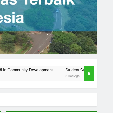
ent
Student Success Stories from Universitas Hamzanwa
3 Hari Ago