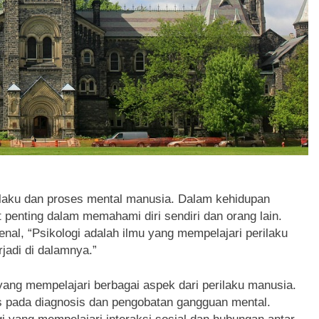
ilaku dan proses mental manusia. Dalam kehidupan
t penting dalam memahami diri sendiri dan orang lain.
kenal, “Psikologi adalah ilmu yang mempelajari perilaku
jadi di dalamnya.”
yang mempelajari berbagai aspek dari perilaku manusia.
kus pada diagnosis dan pengobatan gangguan mental.