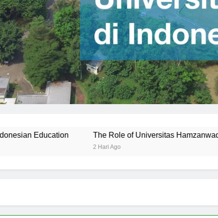
The Role of Universitas Hamzanwadi in Community Developm
2 Hari Ago