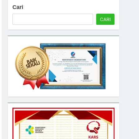
Cari
CARI