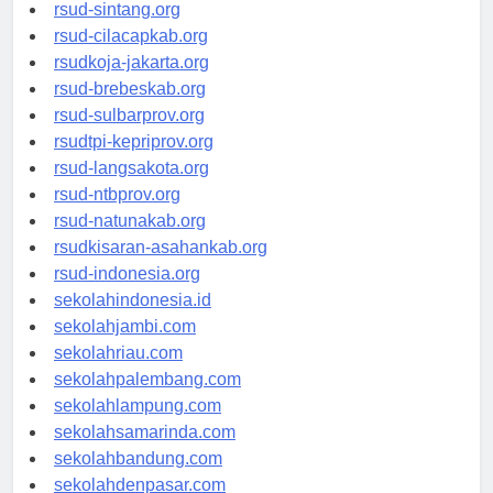
rsudrtnotopuro-sidoarjokab.org
rsud-sintang.org
rsud-cilacapkab.org
rsudkoja-jakarta.org
rsud-brebeskab.org
rsud-sulbarprov.org
rsudtpi-kepriprov.org
rsud-langsakota.org
rsud-ntbprov.org
rsud-natunakab.org
rsudkisaran-asahankab.org
rsud-indonesia.org
sekolahindonesia.id
sekolahjambi.com
sekolahriau.com
sekolahpalembang.com
sekolahlampung.com
sekolahsamarinda.com
sekolahbandung.com