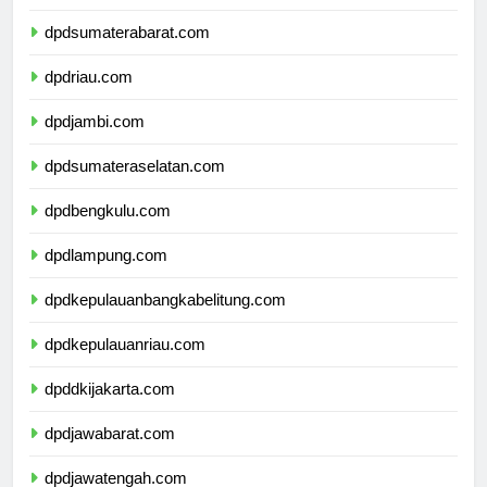
dpdsumaterautara.com
dpdsumaterabarat.com
dpdriau.com
dpdjambi.com
dpdsumateraselatan.com
dpdbengkulu.com
dpdlampung.com
dpdkepulauanbangkabelitung.com
dpdkepulauanriau.com
dpddkijakarta.com
dpdjawabarat.com