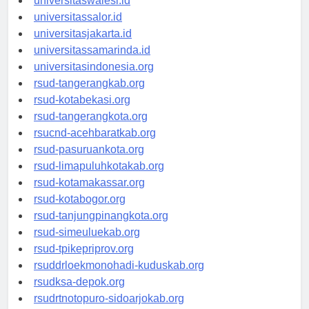
universitaswalesi.id
universitassalor.id
universitasjakarta.id
universitassamarinda.id
universitasindonesia.org
rsud-tangerangkab.org
rsud-kotabekasi.org
rsud-tangerangkota.org
rsucnd-acehbaratkab.org
rsud-pasuruankota.org
rsud-limapuluhkotakab.org
rsud-kotamakassar.org
rsud-kotabogor.org
rsud-tanjungpinangkota.org
rsud-simeuluekab.org
rsud-tpikepriprov.org
rsuddrloekmonohadi-kuduskab.org
rsudksa-depok.org