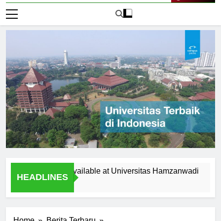
Live Now
Opportunities Available at Universitas Hamzanwadi
Top R
HEADLINES
1 Hari