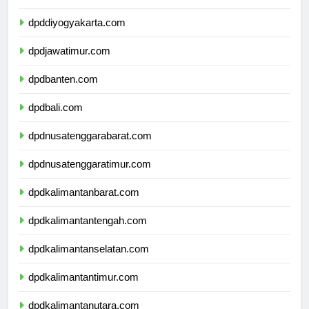
dpdjawatengah.com
dpddiyogyakarta.com
dpdjawatimur.com
dpdbanten.com
dpdbali.com
dpdnusatenggarabarat.com
dpdnusatenggaratimur.com
dpdkalimantanbarat.com
dpdkalimantantengah.com
dpdkalimantanselatan.com
dpdkalimantantimur.com