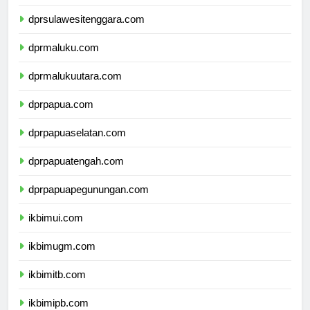
dprsulawesiselatan.com
dprsulawesitenggara.com
dprmaluku.com
dprmalukuutara.com
dprpapua.com
dprpapuaselatan.com
dprpapuatengah.com
dprpapuapegunungan.com
ikbimui.com
ikbimugm.com
ikbimitb.com