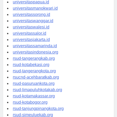
universitasjayapura.id
universitaspapua.id
universitasmanokwari.id
universitassorong.id
universitaswanggar.id
universitaswalesi.id
universitassalor.id
universitasjakarta.id
universitassamarinda.id
universitasindonesia.org
rsud-tangerangkab.org
rsud-kotabekasi.org
rsud-tangerangkota.org
rsucnd-acehbaratkab.org
rsud-pasuruankota.org
rsud-limapuluhkotakab.org
rsud-kotamakassar.org
rsud-kotabogor.org
rsud-tanjungpinangkota.org