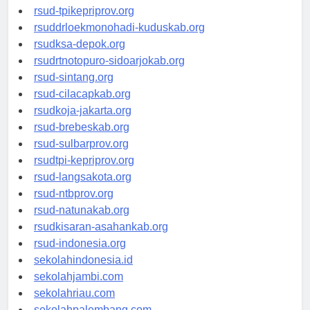
rsud-simeuluekab.org
rsud-tpikepriprov.org
rsuddrloekmonohadi-kuduskab.org
rsudksa-depok.org
rsudrtnotopuro-sidoarjokab.org
rsud-sintang.org
rsud-cilacapkab.org
rsudkoja-jakarta.org
rsud-brebeskab.org
rsud-sulbarprov.org
rsudtpi-kepriprov.org
rsud-langsakota.org
rsud-ntbprov.org
rsud-natunakab.org
rsudkisaran-asahankab.org
rsud-indonesia.org
sekolahindonesia.id
sekolahjambi.com
sekolahriau.com