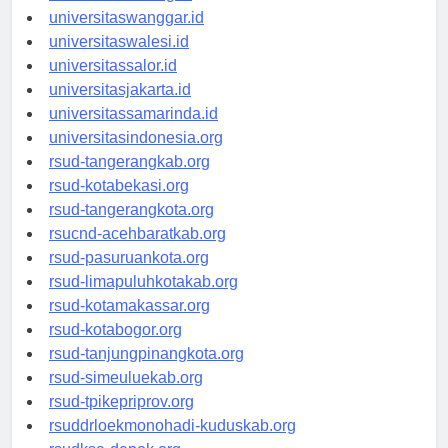
universitassorong.id
universitaswanggar.id
universitaswalesi.id
universitassalor.id
universitasjakarta.id
universitassamarinda.id
universitasindonesia.org
rsud-tangerangkab.org
rsud-kotabekasi.org
rsud-tangerangkota.org
rsucnd-acehbaratkab.org
rsud-pasuruankota.org
rsud-limapuluhkotakab.org
rsud-kotamakassar.org
rsud-kotabogor.org
rsud-tanjungpinangkota.org
rsud-simeuluekab.org
rsud-tpikepriprov.org
rsuddrloekmonohadi-kuduskab.org