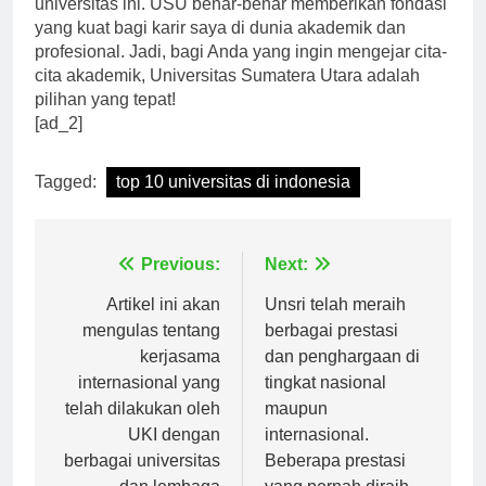
universitas ini. USU benar-benar memberikan fondasi
yang kuat bagi karir saya di dunia akademik dan
profesional. Jadi, bagi Anda yang ingin mengejar cita-
cita akademik, Universitas Sumatera Utara adalah
pilihan yang tepat!
[ad_2]
Tagged:
top 10 universitas di indonesia
Navigasi
Previous:
Next:
pos
Artikel ini akan
Unsri telah meraih
mengulas tentang
berbagai prestasi
kerjasama
dan penghargaan di
internasional yang
tingkat nasional
telah dilakukan oleh
maupun
UKI dengan
internasional.
berbagai universitas
Beberapa prestasi