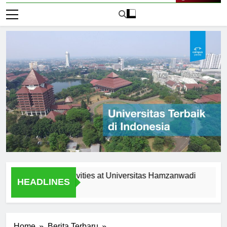
Live Now
racurricular Activities at Universitas Hamzanwadi
Scholar
HEADLINES
1 Hari Ag