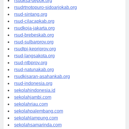
rsudksa-depok.org
rsudrtnotopuro-sidoarjokab.org
rsud-sintang.org
rsud-cilacapkab.org
rsudkoja-jakarta.org
rsud-brebeskab.org
rsud-sulbarprov.org
rsudtpi-kepriprov.org
rsud-langsakota.org
rsud-ntbprov.org
rsud-natunakab.org
rsudkisaran-asahankab.org
rsud-indonesia.org
sekolahindonesia.id
sekolahjambi.com
sekolahriau.com
sekolahpalembang.com
sekolahlampung.com