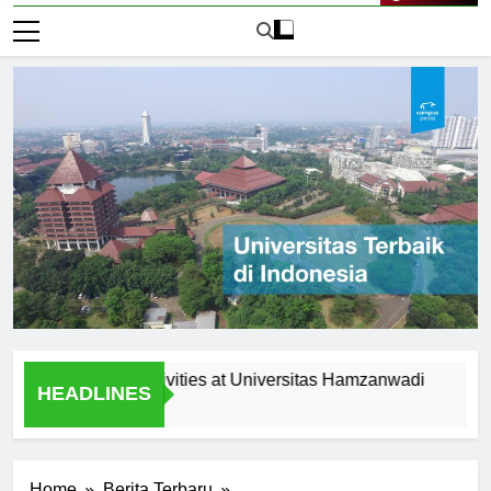
Live Now
acurricular Activities at Universitas Hamzanwadi
Scholars
HEADLINES
1 Hari Ago