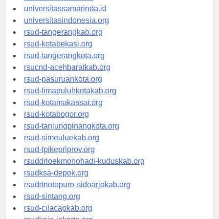
universitasjakarta.id
universitassamarinda.id
universitasindonesia.org
rsud-tangerangkab.org
rsud-kotabekasi.org
rsud-tangerangkota.org
rsucnd-acehbaratkab.org
rsud-pasuruankota.org
rsud-limapuluhkotakab.org
rsud-kotamakassar.org
rsud-kotabogor.org
rsud-tanjungpinangkota.org
rsud-simeuluekab.org
rsud-tpikepriprov.org
rsuddrloekmonohadi-kuduskab.org
rsudksa-depok.org
rsudrtnotopuro-sidoarjokab.org
rsud-sintang.org
rsud-cilacapkab.org