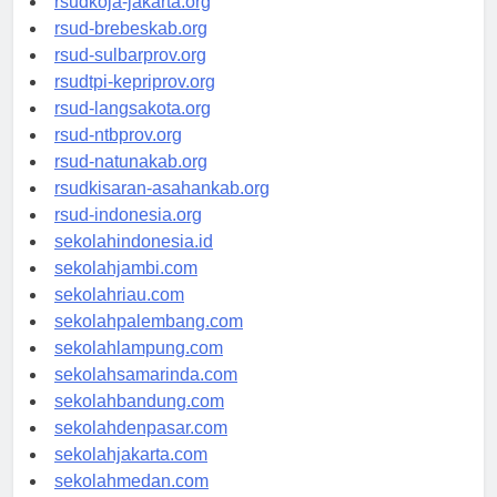
rsudkoja-jakarta.org
rsud-brebeskab.org
rsud-sulbarprov.org
rsudtpi-kepriprov.org
rsud-langsakota.org
rsud-ntbprov.org
rsud-natunakab.org
rsudkisaran-asahankab.org
rsud-indonesia.org
sekolahindonesia.id
sekolahjambi.com
sekolahriau.com
sekolahpalembang.com
sekolahlampung.com
sekolahsamarinda.com
sekolahbandung.com
sekolahdenpasar.com
sekolahjakarta.com