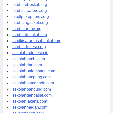
rsudkoja-jakarta.org
rsud-brebeskab.org
rsud-sulbarprov.org
rsudtpi-kepriprov.org
rsud-langsakota.org
rsud-ntbprov.org
rsud-natunakab.org
rsudkisaran-asahankab.org
rsud-indonesia.org
sekolahindonesia.id
sekolahjambi.com
sekolahriau.com
sekolahpalembang.com
sekolahlampung.com
sekolahsamarinda.com
sekolahbandung.com
sekolahdenpasar.com
sekolahjakarta.com
sekolahmedan.com