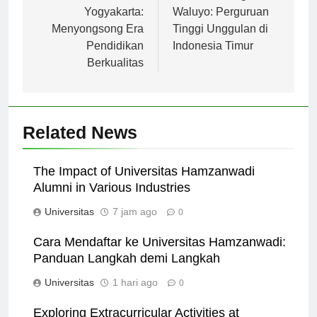
pos
Universitas PGRI
Universitas Ngudi
Yogyakarta:
Waluyo: Perguruan
Menyongsong Era
Tinggi Unggulan di
Pendidikan
Indonesia Timur
Berkualitas
Related News
The Impact of Universitas Hamzanwadi
Alumni in Various Industries
Universitas
7 jam ago
0
Cara Mendaftar ke Universitas Hamzanwadi:
Panduan Langkah demi Langkah
Universitas
1 hari ago
0