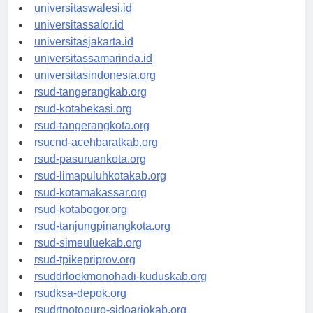
universitaswanggar.id
universitaswalesi.id
universitassalor.id
universitasjakarta.id
universitassamarinda.id
universitasindonesia.org
rsud-tangerangkab.org
rsud-kotabekasi.org
rsud-tangerangkota.org
rsucnd-acehbaratkab.org
rsud-pasuruankota.org
rsud-limapuluhkotakab.org
rsud-kotamakassar.org
rsud-kotabogor.org
rsud-tanjungpinangkota.org
rsud-simeuluekab.org
rsud-tpikepriprov.org
rsuddrloekmonohadi-kuduskab.org
rsudksa-depok.org