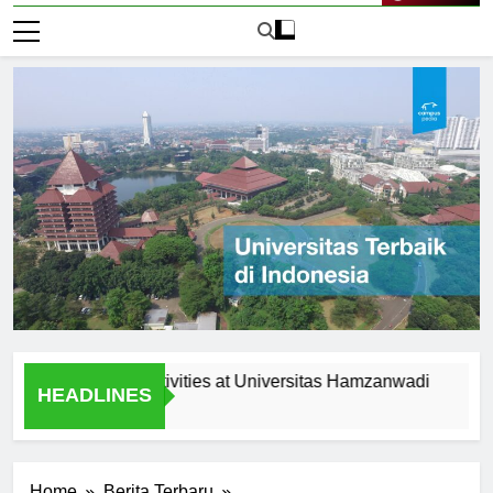
Live Now
acurricular Activities at Universitas Hamzanwadi
Scholar
HEADLINES
2 Hari Ago