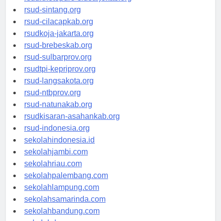
rsudrtnotopuro-sidoarjokab.org
rsud-sintang.org
rsud-cilacapkab.org
rsudkoja-jakarta.org
rsud-brebeskab.org
rsud-sulbarprov.org
rsudtpi-kepriprov.org
rsud-langsakota.org
rsud-ntbprov.org
rsud-natunakab.org
rsudkisaran-asahankab.org
rsud-indonesia.org
sekolahindonesia.id
sekolahjambi.com
sekolahriau.com
sekolahpalembang.com
sekolahlampung.com
sekolahsamarinda.com
sekolahbandung.com