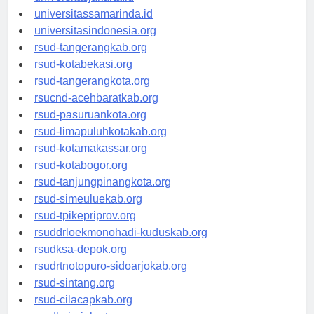
universitasjakarta.id
universitassamarinda.id
universitasindonesia.org
rsud-tangerangkab.org
rsud-kotabekasi.org
rsud-tangerangkota.org
rsucnd-acehbaratkab.org
rsud-pasuruankota.org
rsud-limapuluhkotakab.org
rsud-kotamakassar.org
rsud-kotabogor.org
rsud-tanjungpinangkota.org
rsud-simeuluekab.org
rsud-tpikepriprov.org
rsuddrloekmonohadi-kuduskab.org
rsudksa-depok.org
rsudrtnotopuro-sidoarjokab.org
rsud-sintang.org
rsud-cilacapkab.org