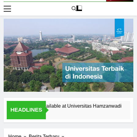
Live Now
portunities Available at Universitas Hamzanwadi
Top Re
HEADLINES
1 Hari A