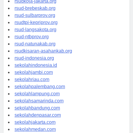
rsudkoja-jakarta.org
rsud-brebeskab.org
rsud-sulbarprov.org
rsudtpi-kepriprov.org
rsud-langsakota.org
rsud-ntbprov.org
rsud-natunakab.org
rsudkisaran-asahankab.org
rsud-indonesia.org
sekolahindonesia.id
sekolahjambi.com
sekolahriau.com
sekolahpalembang.com
sekolahlampung.com
sekolahsamarinda.com
sekolahbandung.com
sekolahdenpasar.com
sekolahjakarta.com