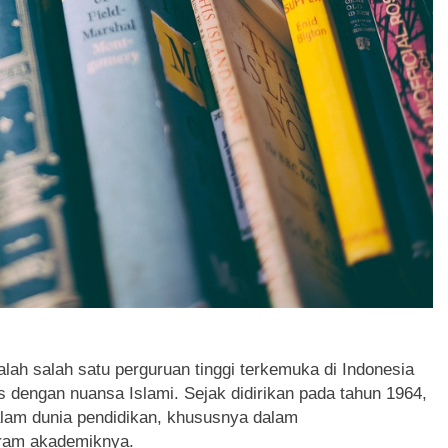
h salah satu perguruan tinggi terkemuka di Indonesia
s dengan nuansa Islami. Sejak didirikan pada tahun 1964,
lam dunia pendidikan, khususnya dalam
ogram akademiknya.