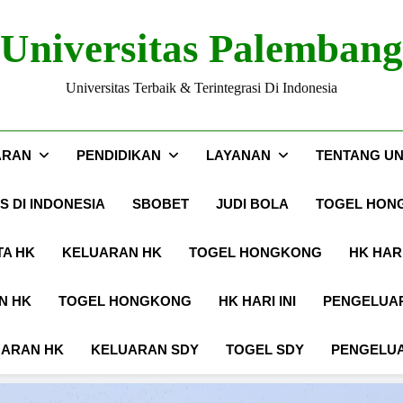
Universitas Palembang
Universitas Terbaik & Terintegrasi Di Indonesia
ARAN
PENDIDIKAN
LAYANAN
TENTANG UN
S DI INDONESIA
SBOBET
JUDI BOLA
TOGEL HON
TA HK
KELUARAN HK
TOGEL HONGKONG
HK HARI
N HK
TOGEL HONGKONG
HK HARI INI
PENGELUA
ARAN HK
KELUARAN SDY
TOGEL SDY
PENGELU