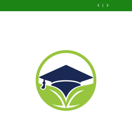
Why
The
of
Available
Initiatives
Hamzanwadi
of
Available
Initiatives
Universitas
Role
Universitas
at
at
is
Universitas
at
at
Hamzanwadi
of
Hamzanwadi
Universitas
Universitas
a
Hamzanwadi
Universitas
Universitas
is
Universitas
in
Hamzanwadi
Hamzanwadi
Leader
in
Hamzanwadi
Hamzanwadi
a
Hamzanwadi
Community
in
Community
Leader
in
Development
Indonesian
Development
in
Community
Education
Indonesian
Development
Education