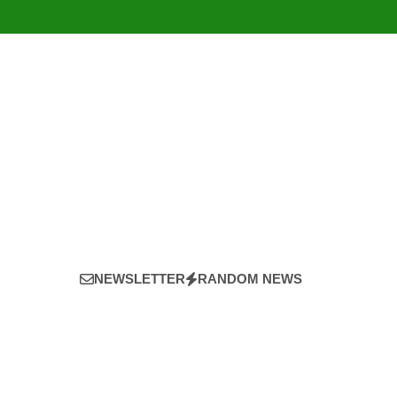
NEWSLETTER
RANDOM NEWS