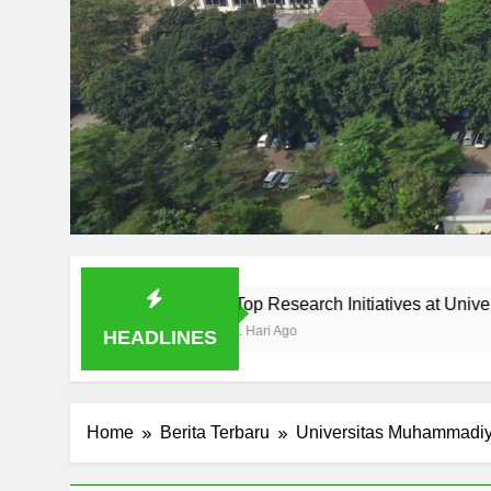
Top Research Initiatives at Universitas Hamzanwadi
1 Hari Ago
HEADLINES
Home
Berita Terbaru
Universitas Muhammadiy