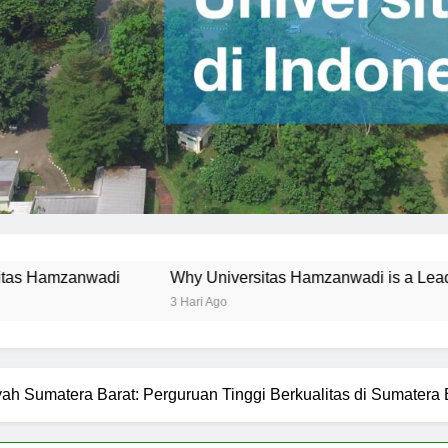
 Universitas Hamzanwadi is a Leader in Indonesian Educatio
ri Ago
h Sumatera Barat: Perguruan Tinggi Berkualitas di Sumatera 