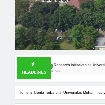
Top Research Initiatives at Universitas Hamzanwadi
Why
2 Hari Ago
3 Ha
HEADLINES
Home
Berita Terbaru
Universitas Muhammadiya