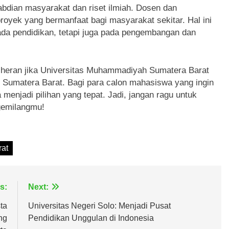
abdian masyarakat dan riset ilmiah. Dosen dan
oyek yang bermanfaat bagi masyarakat sekitar. Hal ini
a pendidikan, tetapi juga pada pengembangan dan
k heran jika Universitas Muhammadiyah Sumatera Barat
i Sumatera Barat. Bagi para calon mahasiswa yang ingin
enjadi pilihan yang tepat. Jadi, jangan ragu untuk
gemilangmu!
rat
s:
Next:
ta
Universitas Negeri Solo: Menjadi Pusat
ng
Pendidikan Unggulan di Indonesia