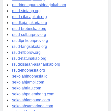
rsudksa-depok.org
rsudrtnotopuro-sidoarjokab.org
rsud-sintang.org
rsud-cilacapkab.org
rsudkoja-jakarta.org
rsud-brebeskab.org
rsud-sulbarprov.org
rsudtpi-kepriprov.org
rsud-langsakota.org
rsud-ntbprov.org
rsud-natunakab.org
rsudkisaran-asahankab.org
rsud-indonesia.org
sekolahindonesia.id
sekolahjambi.com
sekolahriau.com
sekolahpalembang.com
sekolahlampung.com
sekolahsamarinda.com