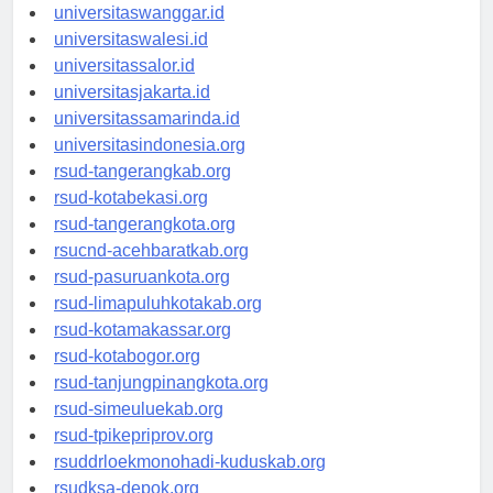
universitassorong.id
universitaswanggar.id
universitaswalesi.id
universitassalor.id
universitasjakarta.id
universitassamarinda.id
universitasindonesia.org
rsud-tangerangkab.org
rsud-kotabekasi.org
rsud-tangerangkota.org
rsucnd-acehbaratkab.org
rsud-pasuruankota.org
rsud-limapuluhkotakab.org
rsud-kotamakassar.org
rsud-kotabogor.org
rsud-tanjungpinangkota.org
rsud-simeuluekab.org
rsud-tpikepriprov.org
rsuddrloekmonohadi-kuduskab.org