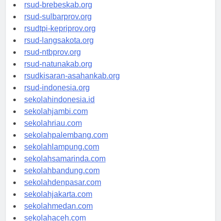
rsudkoja-jakarta.org
rsud-brebeskab.org
rsud-sulbarprov.org
rsudtpi-kepriprov.org
rsud-langsakota.org
rsud-ntbprov.org
rsud-natunakab.org
rsudkisaran-asahankab.org
rsud-indonesia.org
sekolahindonesia.id
sekolahjambi.com
sekolahriau.com
sekolahpalembang.com
sekolahlampung.com
sekolahsamarinda.com
sekolahbandung.com
sekolahdenpasar.com
sekolahjakarta.com
sekolahmedan.com