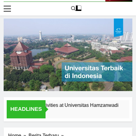
Live Now
acurricular Activities at Universitas Hamzanwadi
Scholar
HEADLINES
1 Hari Ag