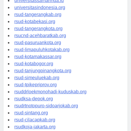
universitassamarinda.id
universitasindonesia.org
rsud-tangerangkab.org
rsud-kotabekasi.org
rsud-tangerangkota.org
rsucnd-acehbaratkab.org
rsud-pasuruankota.org
rsud-limapuluhkotakab.org
rsud-kotamakassar.org
rsud-kotabogor.org
rsud-tanjungpinangkota.org
rsud-simeuluekab.org
rsud-tpikepriprov.org
rsuddrloekmonohadi-kuduskab.org
rsudksa-depok.org
rsudrtnotopuro-sidoarjokab.org
rsud-sintang.org
rsud-cilacapkab.org