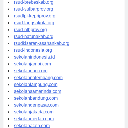
rsudkoja-jakarta.org
rsud-brebeskab.org
rsud-sulbarprov.org
rsudtpi-kepriprov.org
rsud-langsakota.org
rsud-ntbprov.org
rsud-natunakab.org
rsudkisaran-asahankab.org
rsud-indonesia.org
sekolahindonesia.id
sekolahjambi.com
sekolahriau.com
sekolahpalembang.com
sekolahlampung.com
sekolahsamarinda.com
sekolahbandung.com
sekolahdenpasar.com
sekolahjakarta.com
sekolahmedan.com