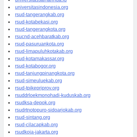
universitassamarinda.id
universitasindonesia.org
rsud-tangerangkab.org
rsud-kotabekasi.org
rsud-tangerangkota.org
rsucnd-acehbaratkab.org
rsud-pasuruankota.org
rsud-limapuluhkotakab.org
rsud-kotamakassar.org
rsud-kotabogor.org
rsud-tanjungpinangkota.org
rsud-simeuluekab.org
rsud-tpikepriprov.org
rsuddrloekmonohadi-kuduskab.org
rsudksa-depok.org
rsudrtnotopuro-sidoarjokab.org
rsud-sintang.org
rsud-cilacapkab.org