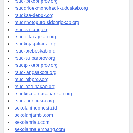
rsud-tpikepriprov.org
rsuddrloekmonohadi-kuduskab.org
rsudksa-depok.org
rsudrtnotopuro-sidoarjokab.org
rsud-sintang.org
rsud-cilacapkab.org
rsudkoja-jakarta.org
rsud-brebeskab.org
rsud-sulbarprov.org
rsudtpi-kepriprov.org
rsud-langsakota.org
rsud-ntbprov.org
rsud-natunakab.org
rsudkisaran-asahankab.org
rsud-indonesia.org
sekolahindonesia.id
sekolahjambi.com
sekolahriau.com