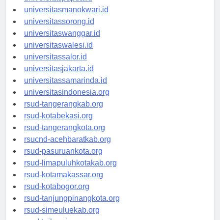
universitaspapua.id
universitasmanokwari.id
universitassorong.id
universitaswanggar.id
universitaswalesi.id
universitassalor.id
universitasjakarta.id
universitassamarinda.id
universitasindonesia.org
rsud-tangerangkab.org
rsud-kotabekasi.org
rsud-tangerangkota.org
rsucnd-acehbaratkab.org
rsud-pasuruankota.org
rsud-limapuluhkotakab.org
rsud-kotamakassar.org
rsud-kotabogor.org
rsud-tanjungpinangkota.org
rsud-simeuluekab.org