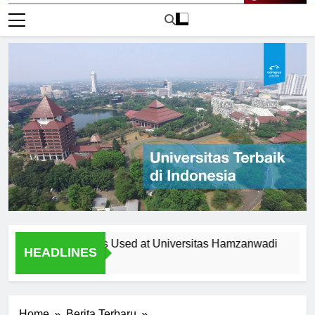
Live Now
aching Methods Used at Universitas Hamzanwadi
The Imp
HEADLINES
1 Hari Ag