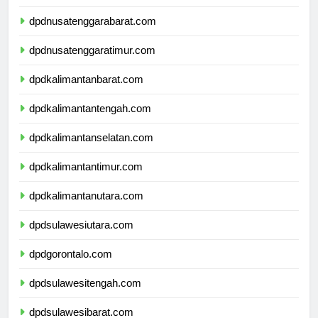
dpdbali.com
dpdnusatenggarabarat.com
dpdnusatenggaratimur.com
dpdkalimantanbarat.com
dpdkalimantantengah.com
dpdkalimantanselatan.com
dpdkalimantantimur.com
dpdkalimantanutara.com
dpdsulawesiutara.com
dpdgorontalo.com
dpdsulawesitengah.com