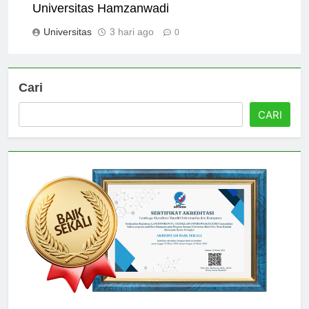
Scholarship Opportunities Available at
Universitas Hamzanwadi
Universitas
3 hari ago
0
Cari
CARI