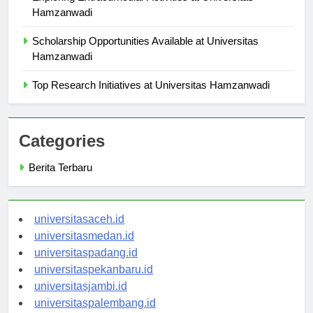
Exploring Extracurricular Activities at Universitas
Hamzanwadi
Scholarship Opportunities Available at Universitas
Hamzanwadi
Top Research Initiatives at Universitas Hamzanwadi
Categories
Berita Terbaru
universitasaceh.id
universitasmedan.id
universitaspadang.id
universitaspekanbaru.id
universitasjambi.id