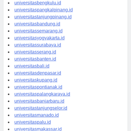
universitaspalembang.id
universitasbengkulu.id
universitaspangkalpinang.id
universitastanjungpinang.id
universitasbandung.id
universitassemarang.id
universitasyogyakarta.id
universitassurabaya.id
universitasserang.id
universitasbanten.id
universitasbali.id
universitasdenpasar.id
universitaskupang.id
universitaspontianak.id
universitaspalangkaraya.id
universitasbanjarbaru.id
universitastanjungselor.id
universitasmanado.id
universitaspalu.id