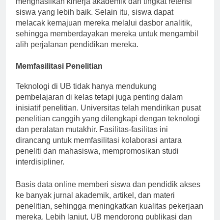
menghasilkan kinerja akademik dan tingkat retensi
siswa yang lebih baik. Selain itu, siswa dapat
melacak kemajuan mereka melalui dasbor analitik,
sehingga memberdayakan mereka untuk mengambil
alih perjalanan pendidikan mereka.
Memfasilitasi Penelitian
Teknologi di UB tidak hanya mendukung
pembelajaran di kelas tetapi juga penting dalam
inisiatif penelitian. Universitas telah mendirikan pusat
penelitian canggih yang dilengkapi dengan teknologi
dan peralatan mutakhir. Fasilitas-fasilitas ini
dirancang untuk memfasilitasi kolaborasi antara
peneliti dan mahasiswa, mempromosikan studi
interdisipliner.
Basis data online memberi siswa dan pendidik akses
ke banyak jurnal akademik, artikel, dan materi
penelitian, sehingga meningkatkan kualitas pekerjaan