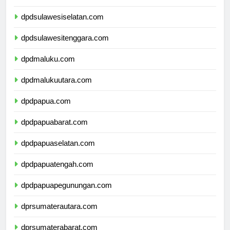
dpdsulawesibarat.com
dpdsulawesiselatan.com
dpdsulawesitenggara.com
dpdmaluku.com
dpdmalukuutara.com
dpdpapua.com
dpdpapuabarat.com
dpdpapuaselatan.com
dpdpapuatengah.com
dpdpapuapegunungan.com
dprsumaterautara.com