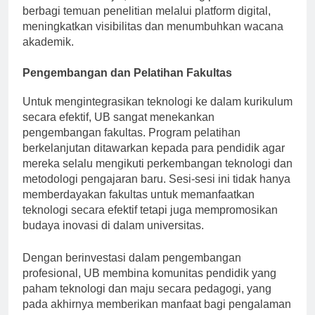
mereka. Lebih lanjut, UB mendorong publikasi dan
berbagi temuan penelitian melalui platform digital,
meningkatkan visibilitas dan menumbuhkan wacana
akademik.
Pengembangan dan Pelatihan Fakultas
Untuk mengintegrasikan teknologi ke dalam kurikulum
secara efektif, UB sangat menekankan
pengembangan fakultas. Program pelatihan
berkelanjutan ditawarkan kepada para pendidik agar
mereka selalu mengikuti perkembangan teknologi dan
metodologi pengajaran baru. Sesi-sesi ini tidak hanya
memberdayakan fakultas untuk memanfaatkan
teknologi secara efektif tetapi juga mempromosikan
budaya inovasi di dalam universitas.
Dengan berinvestasi dalam pengembangan
profesional, UB membina komunitas pendidik yang
paham teknologi dan maju secara pedagogi, yang