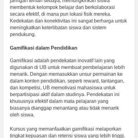
jaringan teman sebaya, memungkinkan siswa
membentuk kelompok belajar dan berkolaborasi
secara efektif, di mana pun lokasi fisik mereka.
Kedekatan dan konektivitas ini sangat berharga untuk
meningkatkan keterlibatan siswa dan sistem
pendukung.
Gamifikasi dalam Pendidikan
Gamifikasi adalah pendekatan inovatif lain yang
digunakan di UB untuk membuat pembelajaran lebih
menarik. Dengan memasukkan unsur permainan ke
dalam konten pendidikan, seperti reward, tantangan,
dan kompetisi, UB memotivasi mahasiswa untuk
berpartisipasi aktif dalam studinya. Pendekatan ini
khususnya efektif dalam mata pelajaran yang
biasanya dianggap menantang atau tidak menarik
oleh siswa.
Kursus yang memanfaatkan gamifikasi melaporkan