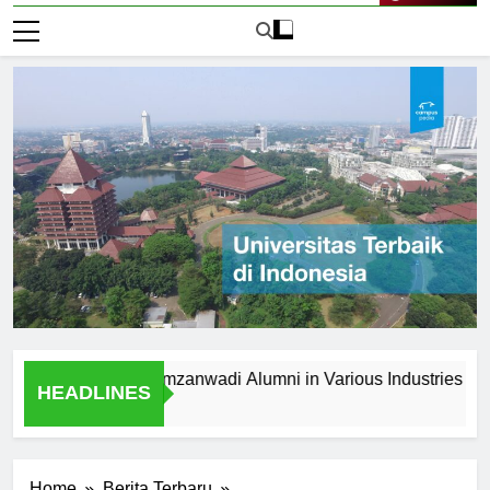
Live Now
Universitas Hamzanwadi Alumni in Various Industries
Car
HEADLINES
1 Ha