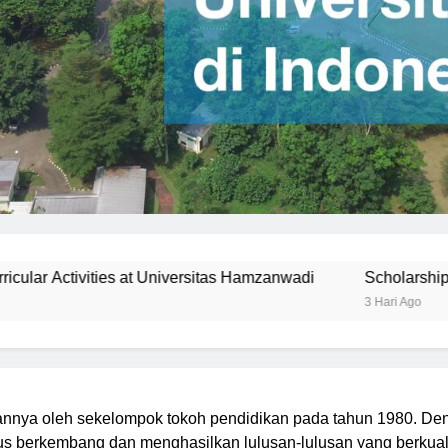
niversitas Hamzanwadi
Scholarship Opportunities Availabl
3 Hari Ago
rikannya oleh sekelompok tokoh pendidikan pada tahun 1980. De
rus berkembang dan menghasilkan lulusan-lulusan yang berkual