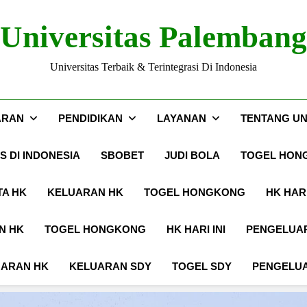
Universitas Palembang
Universitas Terbaik & Terintegrasi Di Indonesia
ARAN
PENDIDIKAN
LAYANAN
TENTANG UN
S DI INDONESIA
SBOBET
JUDI BOLA
TOGEL HON
TA HK
KELUARAN HK
TOGEL HONGKONG
HK HARI
N HK
TOGEL HONGKONG
HK HARI INI
PENGELUA
ARAN HK
KELUARAN SDY
TOGEL SDY
PENGELU