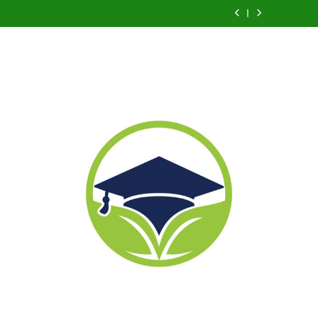
Scholarship
Top
Initiatives
ke
Activities
Available
Initiatives
ke
Activities
Opportunities
Research
at
Universitas
at
at
at
Universitas
at
Available
Initiatives
Universitas
Hamzanwadi:
Universitas
Universitas
Universitas
Hamzanwadi:
Universitas
at
at
Hamzanwadi
Panduan
Hamzanwadi
Hamzanwadi
Hamzanwadi
Panduan
Hamzanwadi
Universitas
Universitas
Langkah
Langkah
Hamzanwadi
Hamzanwadi
demi
demi
Langkah
Langkah