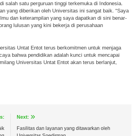
adi salah satu perguruan tinggi terkemuka di Indonesia.
 yang diberikan oleh Universitas ini sangat baik. “Saya
Ilmu dan keterampilan yang saya dapatkan di sini benar-
orang lulusan yang kini bekerja di perusahaan
ersitas Untat Entot terus berkomitmen untuk menjaga
rcaya bahwa pendidikan adalah kunci untuk mencapai
lang Universitas Untat Entot akan terus berlanjut,
s:
Next:
ik
Fasilitas dan layanan yang ditawarkan oleh
ng
Universitas Soedirman