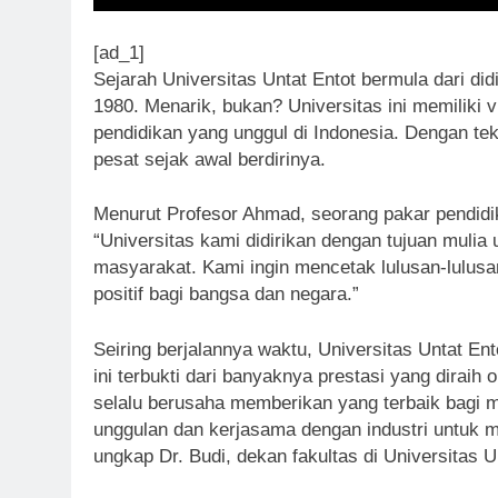
[ad_1]
Sejarah Universitas Untat Entot bermula dari di
1980. Menarik, bukan? Universitas ini memiliki v
pendidikan yang unggul di Indonesia. Dengan te
pesat sejak awal berdirinya.
Menurut Profesor Ahmad, seorang pakar pendidik
“Universitas kami didirikan dengan tujuan muli
masyarakat. Kami ingin mencetak lulusan-lulusan
positif bagi bangsa dan negara.”
Seiring berjalannya waktu, Universitas Untat Ent
ini terbukti dari banyaknya prestasi yang diraih
selalu berusaha memberikan yang terbaik bagi 
unggulan dan kerjasama dengan industri untuk me
ungkap Dr. Budi, dekan fakultas di Universitas U