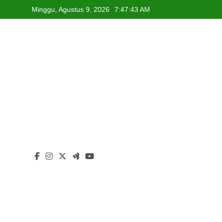
Skip
Minggu, Agustus 9, 2026
7:47:45 AM
to
content