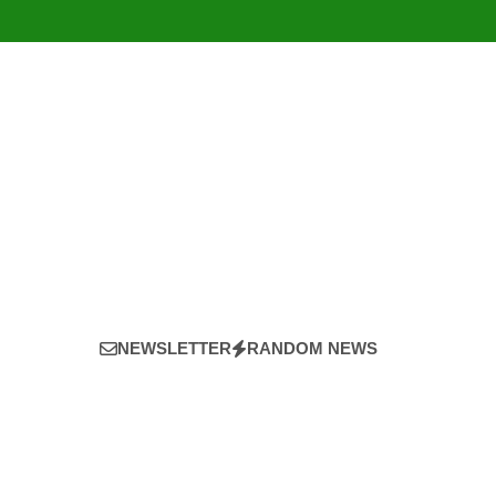
NEWSLETTER
RANDOM NEWS