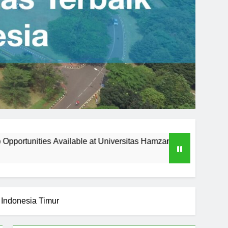
at Universitas Hamzanwadi
Top Research Initiatives at U
3 Hari Ago
 Indonesia Timur