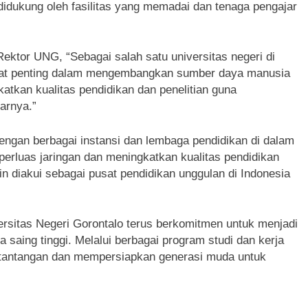
 didukung oleh fasilitas yang memadai dan tenaga pengajar
 Rektor UNG, “Sebagai salah satu universitas negeri di
ngat penting dalam mengembangkan sumber daya manusia
katkan kualitas pendidikan dan penelitian guna
arnya.”
dengan berbagai instansi dan lembaga pendidikan di dalam
perluas jaringan dan meningkatkan kualitas pendidikan
 diakui sebagai pusat pendidikan unggulan di Indonesia
versitas Negeri Gorontalo terus berkomitmen untuk menjadi
 saing tinggi. Melalui berbagai program studi dan kerja
 tantangan dan mempersiapkan generasi muda untuk