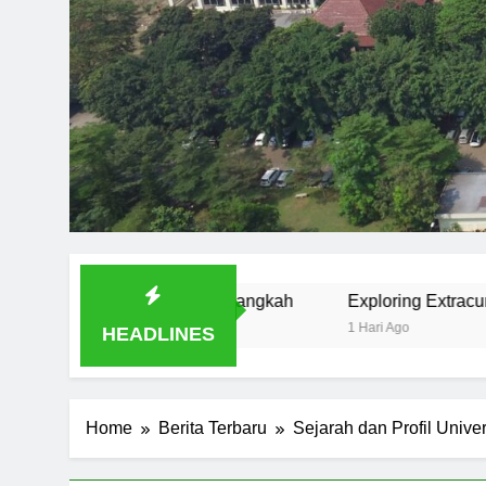
emi Langkah
Exploring Extracurricular Activities at Univ
1 Hari Ago
HEADLINES
Home
Berita Terbaru
Sejarah dan Profil Unive