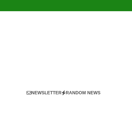
NEWSLETTER
RANDOM NEWS