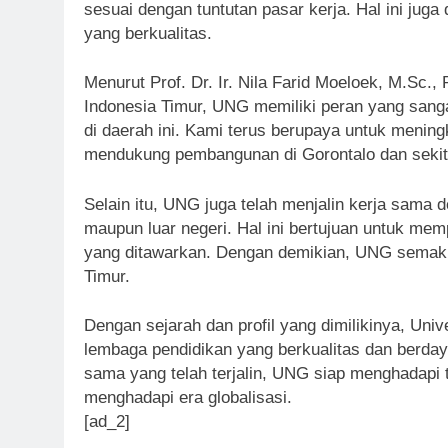
sesuai dengan tuntutan pasar kerja. Hal ini juga
yang berkualitas.
Menurut Prof. Dr. Ir. Nila Farid Moeloek, M.Sc.,
Indonesia Timur, UNG memiliki peran yang sa
di daerah ini. Kami terus berupaya untuk mening
mendukung pembangunan di Gorontalo dan sekit
Selain itu, UNG juga telah menjalin kerja sama 
maupun luar negeri. Hal ini bertujuan untuk mem
yang ditawarkan. Dengan demikian, UNG semakin
Timur.
Dengan sejarah dan profil yang dimilikinya, Uni
lembaga pendidikan yang berkualitas dan berdaya
sama yang telah terjalin, UNG siap menghadapi
menghadapi era globalisasi.
[ad_2]