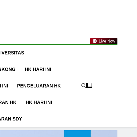
Live Now
IVERSITAS
GKONG
HK HARI INI
 INI
PENGELUARAN HK
RAN HK
HK HARI INI
ARAN SDY