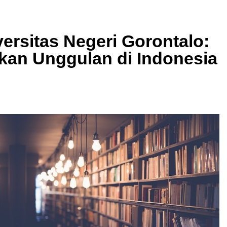
versitas Negeri Gorontalo:
kan Unggulan di Indonesia