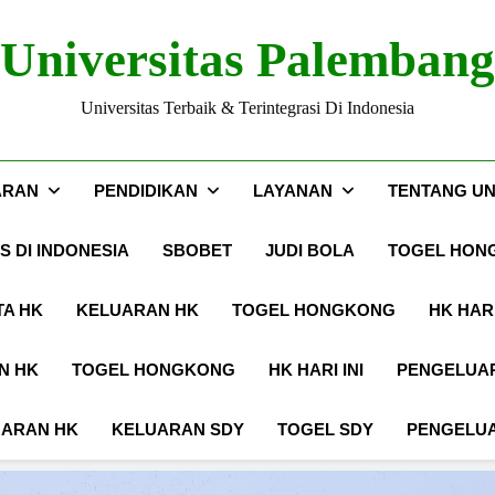
Universitas Palembang
Universitas Terbaik & Terintegrasi Di Indonesia
ARAN
PENDIDIKAN
LAYANAN
TENTANG UN
S DI INDONESIA
SBOBET
JUDI BOLA
TOGEL HON
TA HK
KELUARAN HK
TOGEL HONGKONG
HK HARI
N HK
TOGEL HONGKONG
HK HARI INI
PENGELUA
ARAN HK
KELUARAN SDY
TOGEL SDY
PENGELU