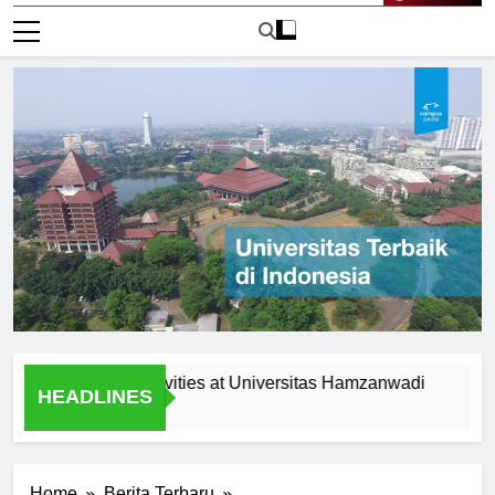
Live Now
curricular Activities at Universitas Hamzanwadi
Scholars
HEADLINES
2 Hari Ago