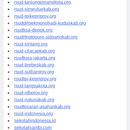
rsud-kotabogor.org
rsud-tanjungpinangkota.org
rsud-simeuluekab.org
rsud-tpikepriprov.org
rsuddrloekmonohadi-kuduskab.org
rsudksa-depok.org
rsudrtnotopuro-sidoarjokab.org
rsud-sintang.org
rsud-cilacapkab.org
rsudkoja-jakarta.org
rsud-brebeskab.org
rsud-sulbarprov.org
rsudtpi-kepriprov.org
rsud-langsakota.org
rsud-ntbprov.org
rsud-natunakab.org
rsudkisaran-asahankab.org
rsud-indonesia.org
sekolahindonesia.id