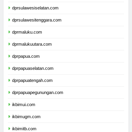
dprsulawesibarat.com
dprsulawesiselatan.com
dprsulawesitenggara.com
dprmaluku.com
dprmalukuutara.com
dprpapua.com
dprpapuaselatan.com
dprpapuatengah.com
dprpapuapegunungan.com
ikbimui.com
ikbimugm.com