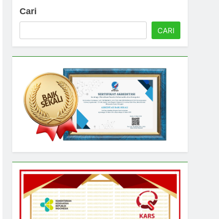
Cari
CARI