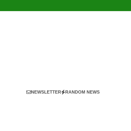
NEWSLETTER
RANDOM NEWS