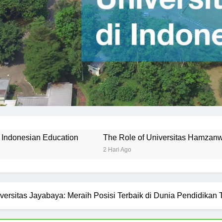
The Role of Universitas Hamzanwadi in Community Develo
2 Hari Ago
versitas Jayabaya: Meraih Posisi Terbaik di Dunia Pendidikan 