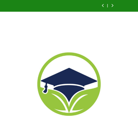
The
Student
Stories
Initiatives
Hamzanwadi
of
Stories
Initiatives
Hamzanwadi
Role
Success
from
at
is
Universitas
from
at
is
of
Stories
Universitas
Universitas
a
Hamzanwadi
Universitas
Universitas
a
Universitas
from
Hamzanwadi
Hamzanwadi
Leader
in
Hamzanwadi
Hamzanwadi
Leader
Hamzanwadi
Universitas
in
Community
in
in
Hamzanwadi
Indonesian
Development
Indonesian
Community
Education
Education
Development