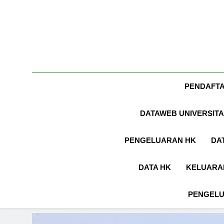
PENDAFT
DATAWEB UNIVERSITA
PENGELUARAN HK
DA
DATA HK
KELUARA
PENGELU