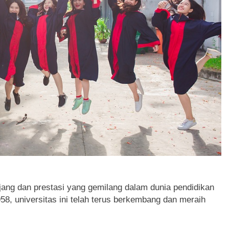
jang dan prestasi yang gemilang dalam dunia pendidikan
1958, universitas ini telah terus berkembang dan meraih