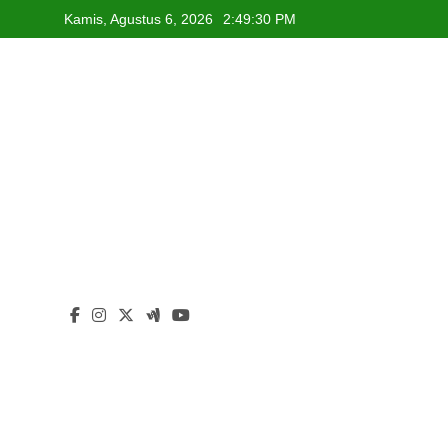
Skip
Kamis, Agustus 6, 2026
2:49:32 PM
to
content