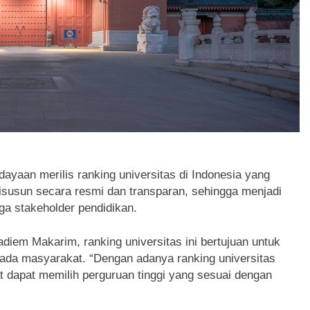
ayaan merilis ranking universitas di Indonesia yang
 disusun secara resmi dan transparan, sehingga menjadi
ga stakeholder pendidikan.
iem Makarim, ranking universitas ini bertujuan untuk
pada masyarakat. “Dengan adanya ranking universitas
t dapat memilih perguruan tinggi yang sesuai dengan