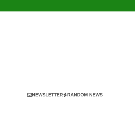
NEWSLETTER
RANDOM NEWS