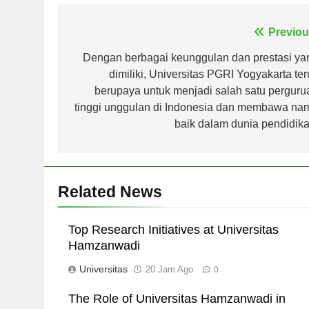
Navigasi
Previou
pos
Dengan berbagai keunggulan dan prestasi ya
dimiliki, Universitas PGRI Yogyakarta ter
berupaya untuk menjadi salah satu perguru
tinggi unggulan di Indonesia dan membawa na
baik dalam dunia pendidika
Related News
Top Research Initiatives at Universitas
Hamzanwadi
Universitas
20 Jam Ago
0
The Role of Universitas Hamzanwadi in