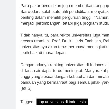
Para pakar pendidikan juga memberikan tanggapan
Baswedan, salah satu ahli pendidikan, menyatak
penting dalam memilih perguruan tinggi. “Namun,
menjadi pertimbangan, tetapi juga program studi,
Tidak hanya itu, para rektor universitas juga mem
secara resmi ini. Prof. Dr. Ir. Haris Fadhillah,
universitasnya akan terus berupaya meningkatka
lebih baik di masa depan.
Dengan adanya ranking universitas di Indonesia y
di tanah air dapat terus meningkat. Masyarakat 
tinggi yang sesuai dengan kebutuhan dan minat 
panduan yang bermanfaat bagi semua pihak yang 
[ad_2]
Tagged:
top universitas di indonesia