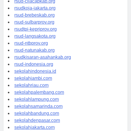
rsud-cilacapkab.org
rsudkoja-jakarta.org
rsud-brebeskab.org
rsud-sulbarprov.org
rsudtpi-kepriprov.org
rsud-langsakota.org
rsud-ntbprov.org
rsud-natunakab.org
rsudkisaran-asahankab.org
rsud-indonesia.org
sekolahindonesia.id
sekolahjambi.com
sekolahriau.com
sekolahpalembang.com
sekolahlampung.com
sekolahsamarinda.com
sekolahbandung.com
sekolahdenpasar.com