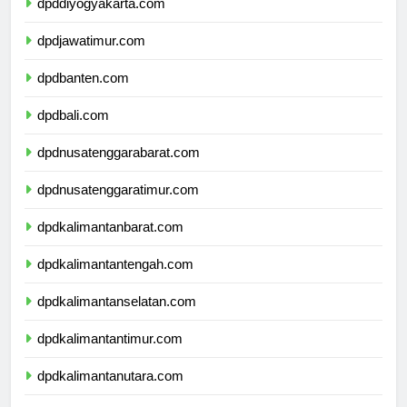
dpddiyogyakarta.com
dpdjawatimur.com
dpdbanten.com
dpdbali.com
dpdnusatenggarabarat.com
dpdnusatenggaratimur.com
dpdkalimantanbarat.com
dpdkalimantantengah.com
dpdkalimantanselatan.com
dpdkalimantantimur.com
dpdkalimantanutara.com