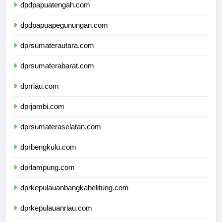
dpdpapuatengah.com
dpdpapuapegunungan.com
dprsumaterautara.com
dprsumaterabarat.com
dprriau.com
dprjambi.com
dprsumateraselatan.com
dprbengkulu.com
dprlampung.com
dprkepulauanbangkabelitung.com
dprkepulauanriau.com