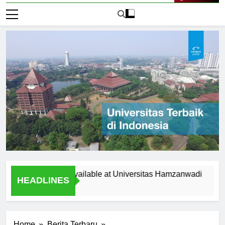
Live Now
pportunities Available at Universitas Hamzanwadi
Top Re
HEADLINES
1 Hari A