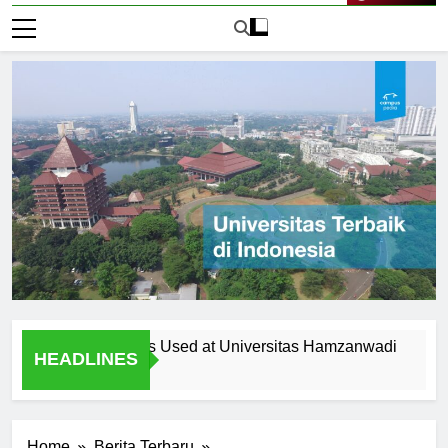
Live Now
eaching Methods Used at Universitas Hamzanwadi
The I
HEADLINES
1 Hari 