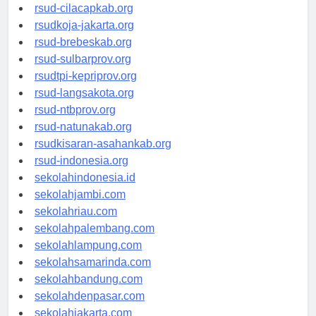
rsud-sintang.org
rsud-cilacapkab.org
rsudkoja-jakarta.org
rsud-brebeskab.org
rsud-sulbarprov.org
rsudtpi-kepriprov.org
rsud-langsakota.org
rsud-ntbprov.org
rsud-natunakab.org
rsudkisaran-asahankab.org
rsud-indonesia.org
sekolahindonesia.id
sekolahjambi.com
sekolahriau.com
sekolahpalembang.com
sekolahlampung.com
sekolahsamarinda.com
sekolahbandung.com
sekolahdenpasar.com