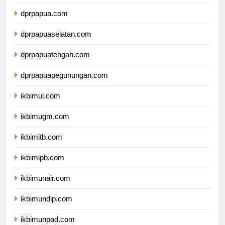
dprmalukuutara.com
dprpapua.com
dprpapuaselatan.com
dprpapuatengah.com
dprpapuapegunungan.com
ikbimui.com
ikbimugm.com
ikbimitb.com
ikbimipb.com
ikbimunair.com
ikbimundip.com