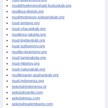
rsud-tpikepriprov.org
rsuddrloekmonohadi-kuduskab.org
rsudksa-depok.org
rsudrtnotopuro-sidoarjokab.org
rsud-sintang.org
rsud-cilacapkab.org
rsudkoja-jakarta.org
rsud-brebeskab.org
rsud-sulbarprov.org
rsudtpi-kepriprov.org
rsud-langsakota.org
rsud-ntbprov.org
rsud-natunakab.org
rsudkisaran-asahankab.org
rsud-indonesia.org
sekolahindonesia.id
sekolahjambi.com
sekolahriau.com