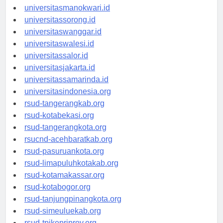
universitaspapua.id
universitasmanokwari.id
universitassorong.id
universitaswanggar.id
universitaswalesi.id
universitassalor.id
universitasjakarta.id
universitassamarinda.id
universitasindonesia.org
rsud-tangerangkab.org
rsud-kotabekasi.org
rsud-tangerangkota.org
rsucnd-acehbaratkab.org
rsud-pasuruankota.org
rsud-limapuluhkotakab.org
rsud-kotamakassar.org
rsud-kotabogor.org
rsud-tanjungpinangkota.org
rsud-simeuluekab.org