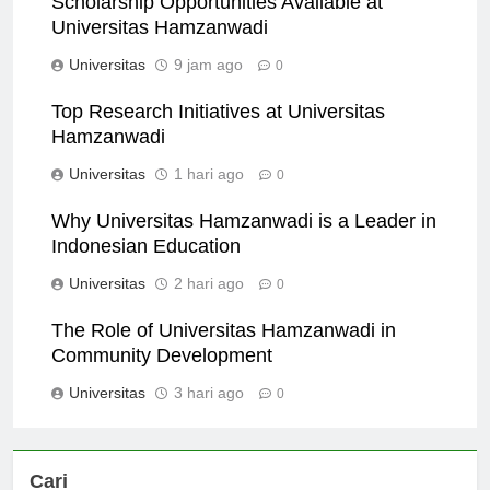
Scholarship Opportunities Available at
Universitas Hamzanwadi
Universitas
9 jam ago
0
Top Research Initiatives at Universitas
Hamzanwadi
Universitas
1 hari ago
0
Why Universitas Hamzanwadi is a Leader in
Indonesian Education
Universitas
2 hari ago
0
The Role of Universitas Hamzanwadi in
Community Development
Universitas
3 hari ago
0