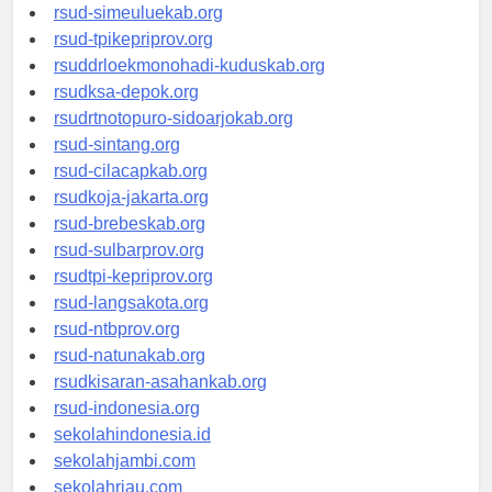
rsud-tanjungpinangkota.org
rsud-simeuluekab.org
rsud-tpikepriprov.org
rsuddrloekmonohadi-kuduskab.org
rsudksa-depok.org
rsudrtnotopuro-sidoarjokab.org
rsud-sintang.org
rsud-cilacapkab.org
rsudkoja-jakarta.org
rsud-brebeskab.org
rsud-sulbarprov.org
rsudtpi-kepriprov.org
rsud-langsakota.org
rsud-ntbprov.org
rsud-natunakab.org
rsudkisaran-asahankab.org
rsud-indonesia.org
sekolahindonesia.id
sekolahjambi.com