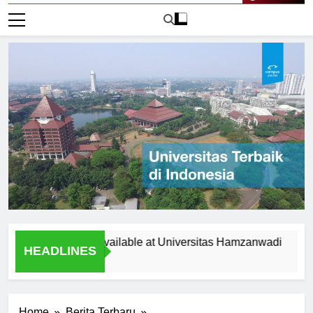
Live Now
pportunities Available at Universitas Hamzanwadi
Top Re
HEADLINES
1 Hari 