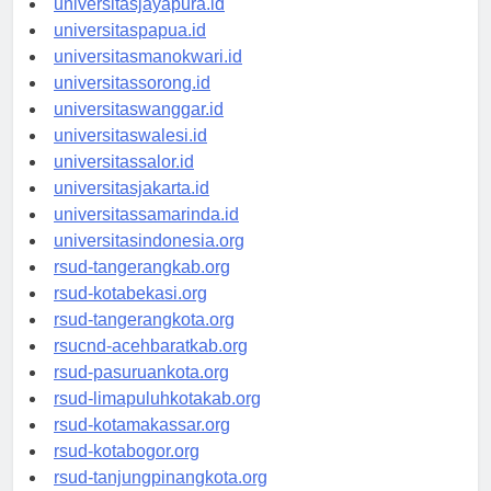
universitasjayapura.id
universitaspapua.id
universitasmanokwari.id
universitassorong.id
universitaswanggar.id
universitaswalesi.id
universitassalor.id
universitasjakarta.id
universitassamarinda.id
universitasindonesia.org
rsud-tangerangkab.org
rsud-kotabekasi.org
rsud-tangerangkota.org
rsucnd-acehbaratkab.org
rsud-pasuruankota.org
rsud-limapuluhkotakab.org
rsud-kotamakassar.org
rsud-kotabogor.org