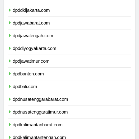
dpdkepulauanriau.com
dpddkijakarta.com
dpdjawabarat.com
dpdjawatengah.com
dpddiyogyakarta.com
dpdjawatimur.com
dpdbanten.com
dpdbali.com
dpdnusatenggarabarat.com
dpdnusatenggaratimur.com
dpdkalimantanbarat.com