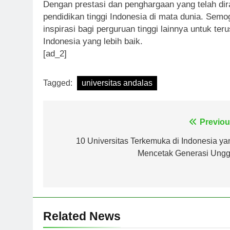
Dengan prestasi dan penghargaan yang telah dir
pendidikan tinggi Indonesia di mata dunia. Semo
inspirasi bagi perguruan tinggi lainnya untuk 
Indonesia yang lebih baik.
[ad_2]
Tagged:
universitas andalas
Navigasi
Previou
pos
10 Universitas Terkemuka di Indonesia ya
Mencetak Generasi Ungg
Related News