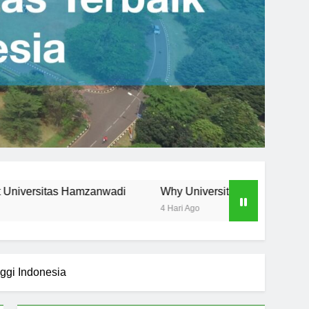
Why Universitas Hamzanwadi is a Leader in Indonesian 
4 Hari Ago
ggi Indonesia