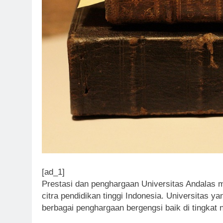
[ad_1]
Prestasi dan penghargaan Universitas Andalas
citra pendidikan tinggi Indonesia. Universitas ya
berbagai penghargaan bergengsi baik di tingkat 