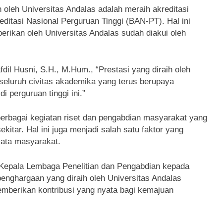
h oleh Universitas Andalas adalah meraih akreditasi
editasi Nasional Perguruan Tinggi (BAN-PT). Hal ini
erikan oleh Universitas Andalas sudah diakui oleh
fdil Husni, S.H., M.Hum., “Prestasi yang diraih oleh
s seluruh civitas akademika yang terus berupaya
i perguruan tinggi ini.”
m berbagai kegiatan riset dan pengabdian masyarakat yang
itar. Hal ini juga menjadi salah satu faktor yang
mata masyarakat.
aku Kepala Lembaga Penelitian dan Pengabdian kepada
penghargaan yang diraih oleh Universitas Andalas
mberikan kontribusi yang nyata bagi kemajuan