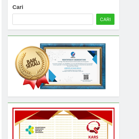
Cari
CARI