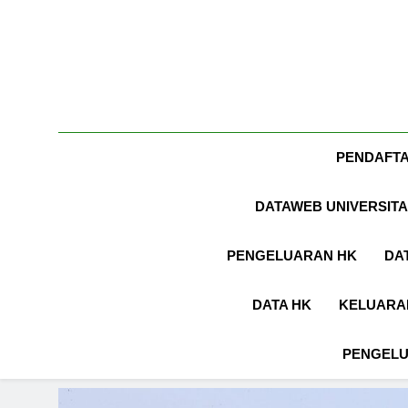
PENDAFT
DATAWEB UNIVERSITA
PENGELUARAN HK
DA
DATA HK
KELUARA
PENGELU