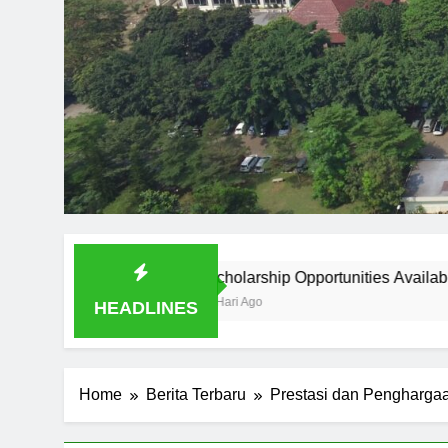
Scholarship Opportunities Available at Universitas Hamzanw
2 Hari Ago
HEADLINES
Home
Berita Terbaru
Prestasi dan Penghargaa