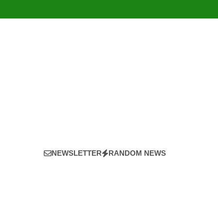
NEWSLETTER
RANDOM NEWS