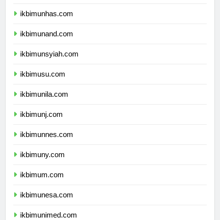
ikbimunpad.com
ikbimunhas.com
ikbimunand.com
ikbimunsyiah.com
ikbimusu.com
ikbimunila.com
ikbimunj.com
ikbimunnes.com
ikbimuny.com
ikbimum.com
ikbimunesa.com