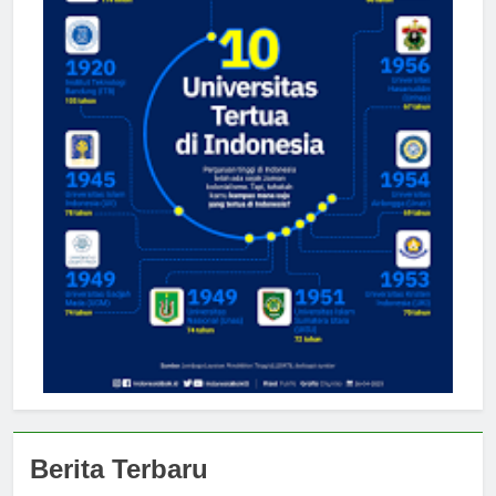
Berita Terbaru