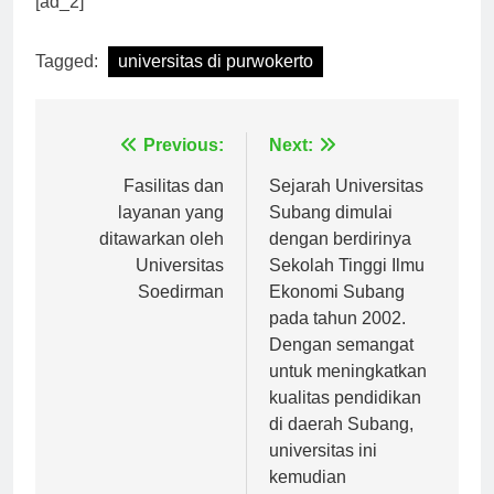
[ad_2]
Tagged:
universitas di purwokerto
Navigasi
Previous:
Next:
pos
Fasilitas dan
Sejarah Universitas
layanan yang
Subang dimulai
ditawarkan oleh
dengan berdirinya
Universitas
Sekolah Tinggi Ilmu
Soedirman
Ekonomi Subang
pada tahun 2002.
Dengan semangat
untuk meningkatkan
kualitas pendidikan
di daerah Subang,
universitas ini