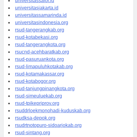
universitassalor.id
universitasjakarta.id
universitassamarinda.id
universitasindonesia.org
rsud-tangerangkab.org
rsud-kotabekasi.org
rsud-tangerangkota.org
rsucnd-acehbaratkab.org
rsud-pasuruankota.org
rsud-limapuluhkotakab.org
rsud-kotamakassar.org
rsud-kotabogor.org
rsud-tanjungpinangkota.org
rsud-simeuluekab.org
rsud-tpikepriprov.org
rsuddrloekmonohadi-kuduskab.org
rsudksa-depok.org
rsudrtnotopuro-sidoarjokab.org