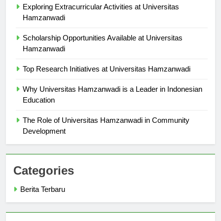
Exploring Extracurricular Activities at Universitas
Hamzanwadi
Scholarship Opportunities Available at Universitas
Hamzanwadi
Top Research Initiatives at Universitas Hamzanwadi
Why Universitas Hamzanwadi is a Leader in Indonesian
Education
The Role of Universitas Hamzanwadi in Community
Development
Categories
Berita Terbaru