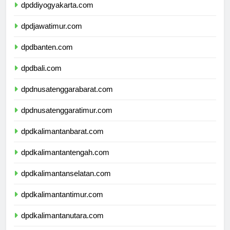
dpddiyogyakarta.com
dpdjawatimur.com
dpdbanten.com
dpdbali.com
dpdnusatenggarabarat.com
dpdnusatenggaratimur.com
dpdkalimantanbarat.com
dpdkalimantantengah.com
dpdkalimantanselatan.com
dpdkalimantantimur.com
dpdkalimantanutara.com