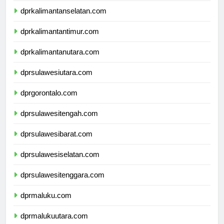
dprkalimantanselatan.com
dprkalimantantimur.com
dprkalimantanutara.com
dprsulawesiutara.com
dprgorontalo.com
dprsulawesitengah.com
dprsulawesibarat.com
dprsulawesiselatan.com
dprsulawesitenggara.com
dprmaluku.com