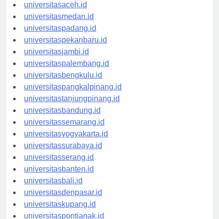
universitasaceh.id
universitasmedan.id
universitaspadang.id
universitaspekanbaru.id
universitasjambi.id
universitaspalembang.id
universitasbengkulu.id
universitaspangkalpinang.id
universitastanjungpinang.id
universitasbandung.id
universitassemarang.id
universitasyogyakarta.id
universitassurabaya.id
universitasserang.id
universitasbanten.id
universitasbali.id
universitasdenpasar.id
universitaskupang.id