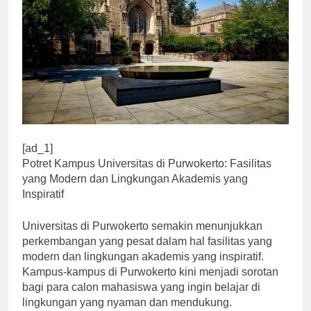
[ad_1]
Potret Kampus Universitas di Purwokerto: Fasilitas
yang Modern dan Lingkungan Akademis yang
Inspiratif
Universitas di Purwokerto semakin menunjukkan
perkembangan yang pesat dalam hal fasilitas yang
modern dan lingkungan akademis yang inspiratif.
Kampus-kampus di Purwokerto kini menjadi sorotan
bagi para calon mahasiswa yang ingin belajar di