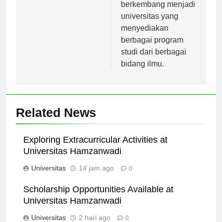
kemudian
berkembang menjadi
universitas yang
menyediakan
berbagai program
studi dari berbagai
bidang ilmu.
Related News
Exploring Extracurricular Activities at
Universitas Hamzanwadi
Universitas
14 jam ago
0
Scholarship Opportunities Available at
Universitas Hamzanwadi