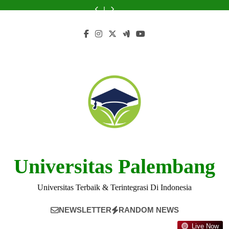
Skip
is
at
at
at
is
at
at
Initiatives
Hamzanwadi
a
Universitas
Universitas
Universitas
a
Universitas
Universitas
at
is
to
Leader
Hamzanwadi
Hamzanwadi
Hamzanwadi
Leader
Hamzanwadi
Hamzanwadi
Universitas
a
content
in
in
Hamzanwadi
Leader
Indonesian
Indonesian
in
Education
Education
Indonesian
Education
Universitas Palembang
Universitas Terbaik & Terintegrasi Di Indonesia
NEWSLETTER
RANDOM NEWS