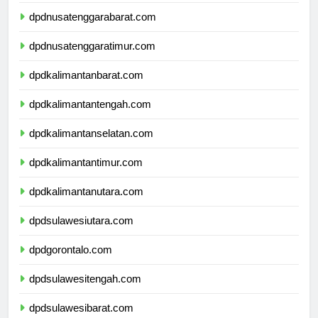
dpdbali.com
dpdnusatenggarabarat.com
dpdnusatenggaratimur.com
dpdkalimantanbarat.com
dpdkalimantantengah.com
dpdkalimantanselatan.com
dpdkalimantantimur.com
dpdkalimantanutara.com
dpdsulawesiutara.com
dpdgorontalo.com
dpdsulawesitengah.com