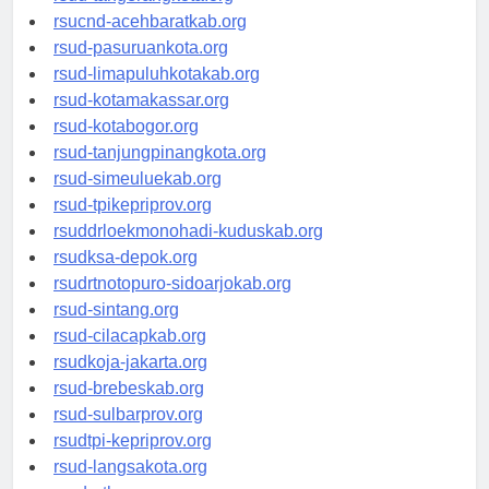
rsud-tangerangkota.org
rsucnd-acehbaratkab.org
rsud-pasuruankota.org
rsud-limapuluhkotakab.org
rsud-kotamakassar.org
rsud-kotabogor.org
rsud-tanjungpinangkota.org
rsud-simeuluekab.org
rsud-tpikepriprov.org
rsuddrloekmonohadi-kuduskab.org
rsudksa-depok.org
rsudrtnotopuro-sidoarjokab.org
rsud-sintang.org
rsud-cilacapkab.org
rsudkoja-jakarta.org
rsud-brebeskab.org
rsud-sulbarprov.org
rsudtpi-kepriprov.org
rsud-langsakota.org