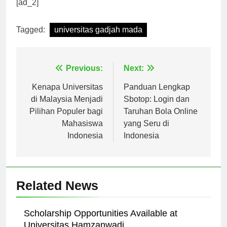
pengembangan sumber daya manusia Indonesia.”
[ad_2]
Tagged:
universitas gadjah mada
Navigasi
Previous:
Next:
pos
Kenapa Universitas
Panduan Lengkap
di Malaysia Menjadi
Sbotop: Login dan
Pilihan Populer bagi
Taruhan Bola Online
Mahasiswa
yang Seru di
Indonesia
Indonesia
Related News
Scholarship Opportunities Available at