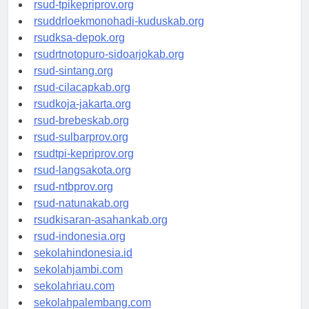
rsud-simeuluekab.org
rsud-tpikepriprov.org
rsuddrloekmonohadi-kuduskab.org
rsudksa-depok.org
rsudrtnotopuro-sidoarjokab.org
rsud-sintang.org
rsud-cilacapkab.org
rsudkoja-jakarta.org
rsud-brebeskab.org
rsud-sulbarprov.org
rsudtpi-kepriprov.org
rsud-langsakota.org
rsud-ntbprov.org
rsud-natunakab.org
rsudkisaran-asahankab.org
rsud-indonesia.org
sekolahindonesia.id
sekolahjambi.com
sekolahriau.com