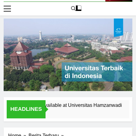
Live Now
pportunities Available at Universitas Hamzanwadi
Top Re
HEADLINES
2 Hari A