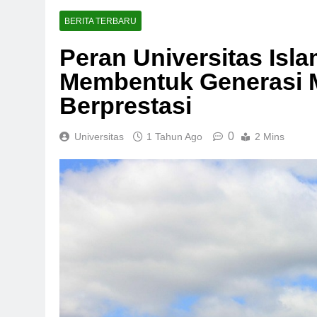
BERITA TERBARU
Peran Universitas Isl
Membentuk Generasi M
Berprestasi
0
Universitas
1 Tahun Ago
2 Mins