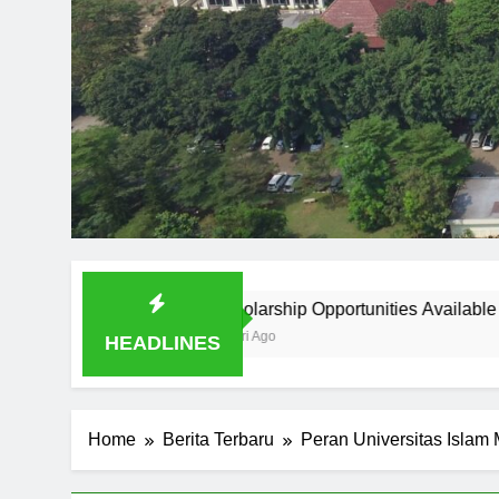
Scholarship Opportunities Available at Universitas Hamzanw
1 Hari Ago
HEADLINES
Home
Berita Terbaru
Peran Universitas Islam