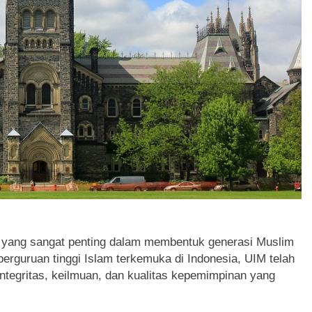
n yang sangat penting dalam membentuk generasi Muslim
perguruan tinggi Islam terkemuka di Indonesia, UIM telah
integritas, keilmuan, dan kualitas kepemimpinan yang