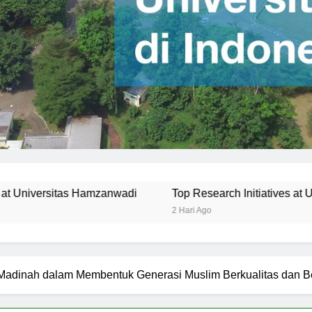
adi
Top Research Initiatives at Universitas Hamzanwadi
2 Hari Ago
 Madinah dalam Membentuk Generasi Muslim Berkualitas dan Be