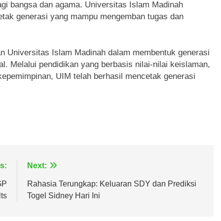
agi bangsa dan agama. Universitas Islam Madinah
cetak generasi yang mampu mengemban tugas dan
an Universitas Islam Madinah dalam membentuk generasi
l. Melalui pendidikan yang berbasis nilai-nilai keislaman,
pemimpinan, UIM telah berhasil mencetak generasi
s:
Next:
GP
Rahasia Terungkap: Keluaran SDY dan Prediksi
ts
Togel Sidney Hari Ini