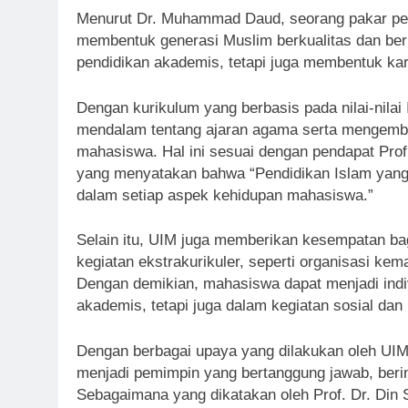
Menurut Dr. Muhammad Daud, seorang pakar pen
membentuk generasi Muslim berkualitas dan ber
pendidikan akademis, tetapi juga membentuk kara
Dengan kurikulum yang berbasis pada nilai-ni
mendalam tentang ajaran agama serta mengemb
mahasiswa. Hal ini sesuai dengan pendapat Prof
yang menyatakan bahwa “Pendidikan Islam yang b
dalam setiap aspek kehidupan mahasiswa.”
Selain itu, UIM juga memberikan kesempatan ba
kegiatan ekstrakurikuler, seperti organisasi ke
Dengan demikian, mahasiswa dapat menjadi indiv
akademis, tetapi juga dalam kegiatan sosial da
Dengan berbagai upaya yang dilakukan oleh UIM
menjadi pemimpin yang bertanggung jawab, berint
Sebagaimana yang dikatakan oleh Prof. Dr. Din 