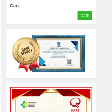
Cari
CARI