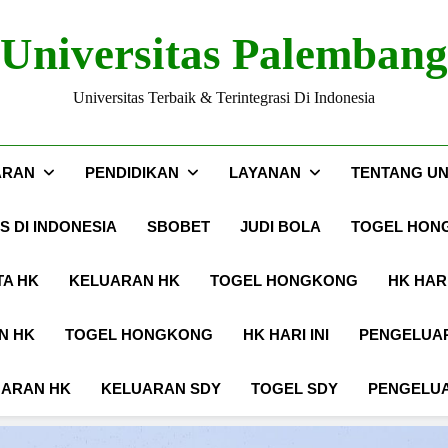
Universitas Palembang
Universitas Terbaik & Terintegrasi Di Indonesia
ARAN
PENDIDIKAN
LAYANAN
TENTANG UN
S DI INDONESIA
SBOBET
JUDI BOLA
TOGEL HON
TA HK
KELUARAN HK
TOGEL HONGKONG
HK HARI
N HK
TOGEL HONGKONG
HK HARI INI
PENGELUA
ARAN HK
KELUARAN SDY
TOGEL SDY
PENGELU