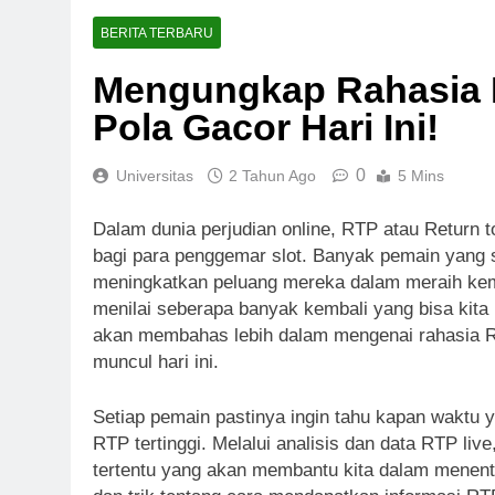
BERITA TERBARU
Mengungkap Rahasia R
Pola Gacor Hari Ini!
0
Universitas
2 Tahun Ago
5 Mins
Dalam dunia perjudian online, RTP atau Return to
bagi para penggemar slot. Banyak pemain yang s
meningkatkan peluang mereka dalam meraih ke
menilai seberapa banyak kembali yang bisa kita h
akan membahas lebih dalam mengenai rahasia RT
muncul hari ini.
Setiap pemain pastinya ingin tahu kapan waktu 
RTP tertinggi. Melalui analisis dan data RTP liv
tertentu yang akan membantu kita dalam menentu