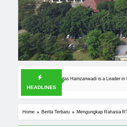
niversitas Hamzanwadi is a Leader in Indonesian Education
Ago
HEADLINES
Home
Berita Terbaru
Mengungkap Rahasia RTP 