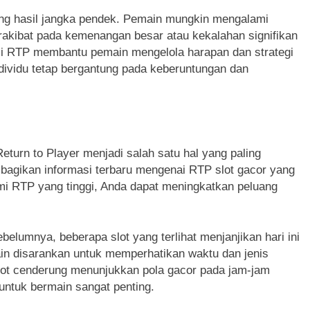
ung hasil jangka pendek. Pemain mungkin mengalami
rakibat pada kemenangan besar atau kekalahan signifikan
mi RTP membantu pemain mengelola harapan dan strategi
individu tetap bergantung pada keberuntungan dan
eturn to Player menjadi salah satu hal yang paling
mbagikan informasi terbaru mengenai RTP slot gacor yang
i RTP yang tinggi, Anda dapat meningkatkan peluang
belumnya, beberapa slot yang terlihat menjanjikan hari ini
ain disarankan untuk memperhatikan waktu dan jenis
lot cenderung menunjukkan pola gacor pada jam-jam
untuk bermain sangat penting.