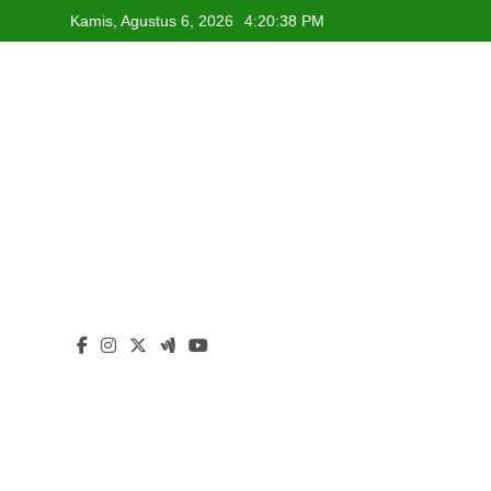
Skip
Kamis, Agustus 6, 2026
4:20:40 PM
to
content