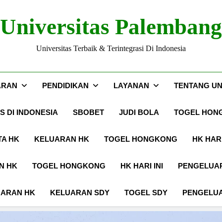
Universitas Palembang
Universitas Terbaik & Terintegrasi Di Indonesia
ARAN
PENDIDIKAN
LAYANAN
TENTANG UN
S DI INDONESIA
SBOBET
JUDI BOLA
TOGEL HON
TA HK
KELUARAN HK
TOGEL HONGKONG
HK HARI
N HK
TOGEL HONGKONG
HK HARI INI
PENGELUA
ARAN HK
KELUARAN SDY
TOGEL SDY
PENGELU