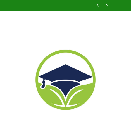
The
Student
Stories
Initiatives
Hamzanwadi
of
Stories
Initiatives
Hamzanwadi
Role
Success
from
at
is
Universitas
from
at
is
of
Stories
Universitas
Universitas
a
Hamzanwadi
Universitas
Universitas
a
Universitas
from
Hamzanwadi
Hamzanwadi
Leader
in
Hamzanwadi
Hamzanwadi
Leader
Hamzanwadi
Universitas
in
Community
in
in
Hamzanwadi
Indonesian
Development
Indonesian
Community
Education
Education
Development