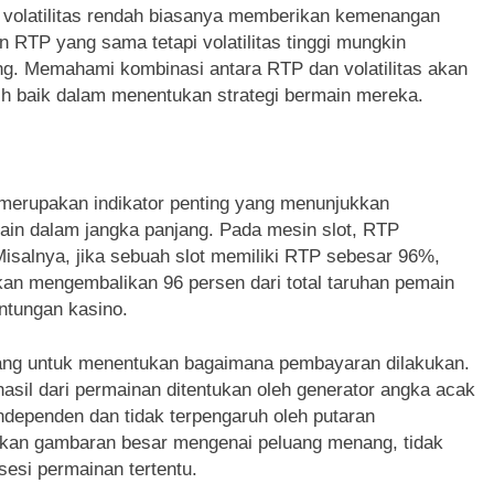
 volatilitas rendah biasanya memberikan kemenangan
n RTP yang sama tetapi volatilitas tinggi mungkin
ng. Memahami kombinasi antara RTP dan volatilitas akan
 baik dalam menentukan strategi bermain mereka.
merupakan indikator penting yang menunjukkan
in dalam jangka panjang. Pada mesin slot, RTP
isalnya, jika sebuah slot memiliki RTP sebesar 96%,
akan mengembalikan 96 persen dari total taruhan pemain
ntungan kasino.
cang untuk menentukan bagaimana pembayaran dilakukan.
asil dari permainan ditentukan oleh generator angka acak
dependen dan tidak terpengaruh oleh putaran
kan gambaran besar mengenai peluang menang, tidak
esi permainan tertentu.