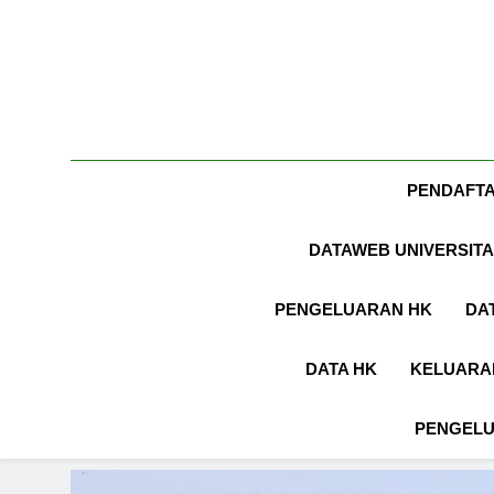
PENDAFT
DATAWEB UNIVERSITA
PENGELUARAN HK
DA
DATA HK
KELUARA
PENGELU