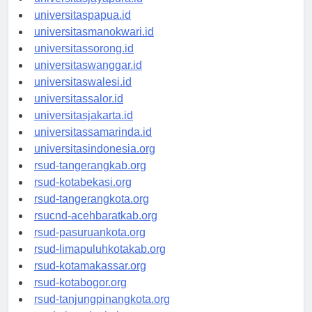
universitasjayapura.id
universitaspapua.id
universitasmanokwari.id
universitassorong.id
universitaswanggar.id
universitaswalesi.id
universitassalor.id
universitasjakarta.id
universitassamarinda.id
universitasindonesia.org
rsud-tangerangkab.org
rsud-kotabekasi.org
rsud-tangerangkota.org
rsucnd-acehbaratkab.org
rsud-pasuruankota.org
rsud-limapuluhkotakab.org
rsud-kotamakassar.org
rsud-kotabogor.org
rsud-tanjungpinangkota.org