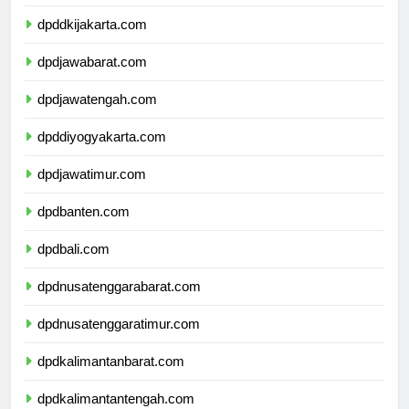
dpdkepulauanriau.com
dpddkijakarta.com
dpdjawabarat.com
dpdjawatengah.com
dpddiyogyakarta.com
dpdjawatimur.com
dpdbanten.com
dpdbali.com
dpdnusatenggarabarat.com
dpdnusatenggaratimur.com
dpdkalimantanbarat.com