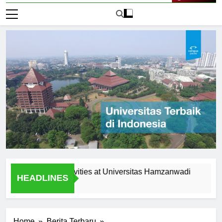
Live Now
curricular Activities at Universitas Hamzanwadi
Scholars
HEADLINES
1 Hari Ago