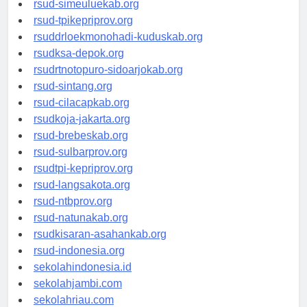
rsud-simeuluekab.org
rsud-tpikepriprov.org
rsuddrloekmonohadi-kuduskab.org
rsudksa-depok.org
rsudrtnotopuro-sidoarjokab.org
rsud-sintang.org
rsud-cilacapkab.org
rsudkoja-jakarta.org
rsud-brebeskab.org
rsud-sulbarprov.org
rsudtpi-kepriprov.org
rsud-langsakota.org
rsud-ntbprov.org
rsud-natunakab.org
rsudkisaran-asahankab.org
rsud-indonesia.org
sekolahindonesia.id
sekolahjambi.com