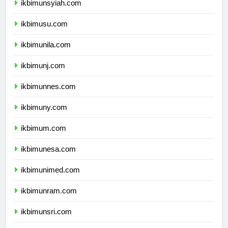
ikbimunsyiah.com
ikbimusu.com
ikbimunila.com
ikbimunj.com
ikbimunnes.com
ikbimuny.com
ikbimum.com
ikbimunesa.com
ikbimunimed.com
ikbimunram.com
ikbimunsri.com