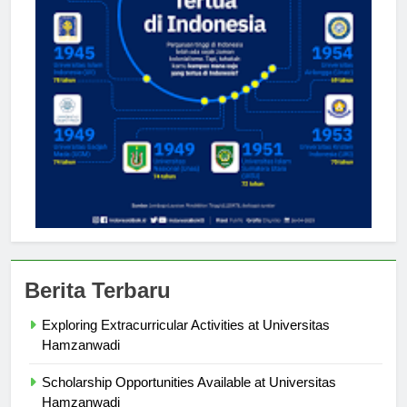
Berita Terbaru
Exploring Extracurricular Activities at Universitas
Hamzanwadi
Scholarship Opportunities Available at Universitas