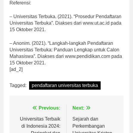
Referensi:
– Universitas Terbuka. (2021). “Prosedur Pendaftaran
Universitas Terbuka”. Diakses dari www.ut.ac.id pada
15 Oktober 2021.
– Anonim. (2021). “Langkah-langkah Pendaftaran
Universitas Terbuka: Panduan Lengkap untuk Calon
Mahasiswa”. Diakses dari www.pendidikan.com pada
15 Oktober 2021.
[ad_2]
Tagged:
pendaftaran universitas terbuka
Navigasi
Previous:
Next:
pos
Universitas Terbaik
Sejarah dan
di Indonesia 2024:
Perkembangan