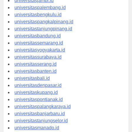
universitasjambi.id
universitaspalembang.id
universitasbengkulu.id
universitaspangkalpinang.id
universitastanjungpinang.id
universitasbandung.id
universitassemarang.id
universitasyogyakarta.id
universitassurabaya.id
universitasserang.id
universitasbanten.id
universitasbali.id
universitasdenpasar.id
universitaskupang.id
universitaspontianak.id
universitaspalangkaraya.id
universitasbanjarbaru.id
universitastanjungselor.id