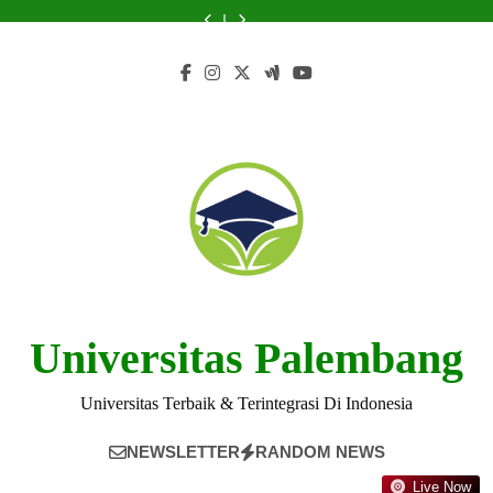
Skip
is
at
at
at
is
at
at
Initiatives
Hamzanwadi
a
Universitas
Universitas
Universitas
a
Universitas
Universitas
at
is
to
Leader
Hamzanwadi
Hamzanwadi
Hamzanwadi
Leader
Hamzanwadi
Hamzanwadi
Universitas
a
content
in
in
Hamzanwadi
Leader
Indonesian
Indonesian
in
Education
Education
Indonesian
Education
Universitas Palembang
Universitas Terbaik & Terintegrasi Di Indonesia
NEWSLETTER
RANDOM NEWS