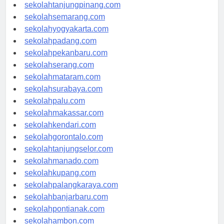
sekolahpangkalpinang.com
sekolahtanjungpinang.com
sekolahsemarang.com
sekolahyogyakarta.com
sekolahpadang.com
sekolahpekanbaru.com
sekolahserang.com
sekolahmataram.com
sekolahsurabaya.com
sekolahpalu.com
sekolahmakassar.com
sekolahkendari.com
sekolahgorontalo.com
sekolahtanjungselor.com
sekolahmanado.com
sekolahkupang.com
sekolahpalangkaraya.com
sekolahbanjarbaru.com
sekolahpontianak.com