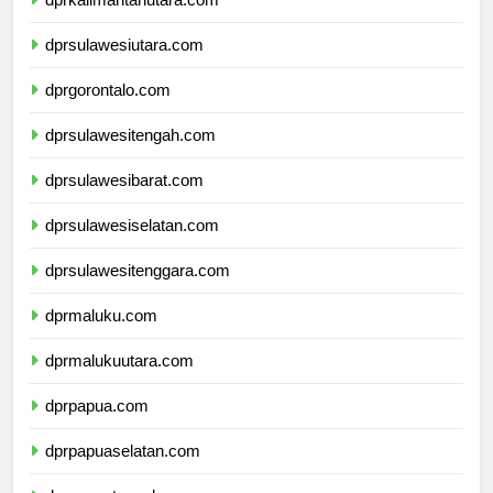
dprkalimantanutara.com
dprsulawesiutara.com
dprgorontalo.com
dprsulawesitengah.com
dprsulawesibarat.com
dprsulawesiselatan.com
dprsulawesitenggara.com
dprmaluku.com
dprmalukuutara.com
dprpapua.com
dprpapuaselatan.com