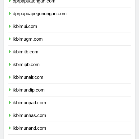
dprpapuatengah.com
dprpapuapegunungan.com
ikbimui.com
ikbimugm.com
ikbimitb.com
ikbimipb.com
ikbimunair.com
ikbimundip.com
ikbimunpad.com
ikbimunhas.com
ikbimunand.com