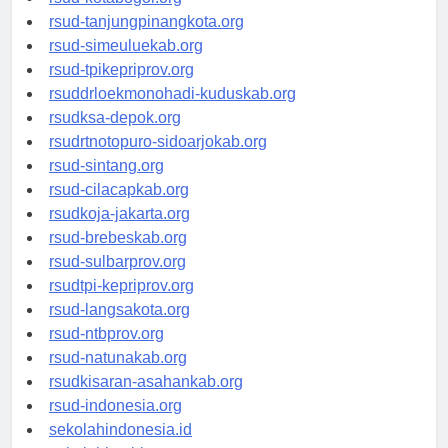
rsud-kotabogor.org
rsud-tanjungpinangkota.org
rsud-simeuluekab.org
rsud-tpikepriprov.org
rsuddrloekmonohadi-kuduskab.org
rsudksa-depok.org
rsudrtnotopuro-sidoarjokab.org
rsud-sintang.org
rsud-cilacapkab.org
rsudkoja-jakarta.org
rsud-brebeskab.org
rsud-sulbarprov.org
rsudtpi-kepriprov.org
rsud-langsakota.org
rsud-ntbprov.org
rsud-natunakab.org
rsudkisaran-asahankab.org
rsud-indonesia.org
sekolahindonesia.id