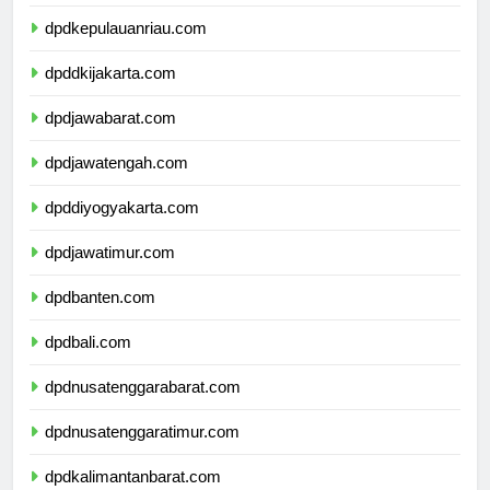
dpdkepulauanbangkabelitung.com
dpdkepulauanriau.com
dpddkijakarta.com
dpdjawabarat.com
dpdjawatengah.com
dpddiyogyakarta.com
dpdjawatimur.com
dpdbanten.com
dpdbali.com
dpdnusatenggarabarat.com
dpdnusatenggaratimur.com