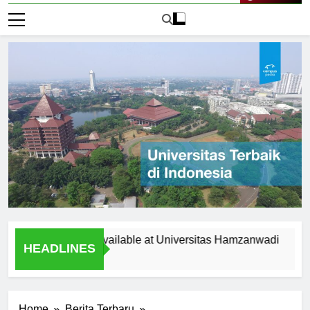
Live Now
pportunities Available at Universitas Hamzanwadi
Top Re
HEADLINES
2 Hari A