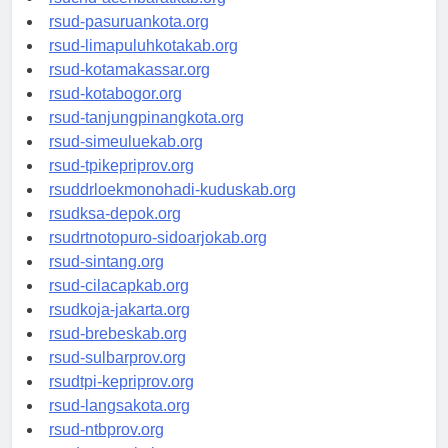
rsucnd-acehbaratkab.org
rsud-pasuruankota.org
rsud-limapuluhkotakab.org
rsud-kotamakassar.org
rsud-kotabogor.org
rsud-tanjungpinangkota.org
rsud-simeuluekab.org
rsud-tpikepriprov.org
rsuddrloekmonohadi-kuduskab.org
rsudksa-depok.org
rsudrtnotopuro-sidoarjokab.org
rsud-sintang.org
rsud-cilacapkab.org
rsudkoja-jakarta.org
rsud-brebeskab.org
rsud-sulbarprov.org
rsudtpi-kepriprov.org
rsud-langsakota.org
rsud-ntbprov.org