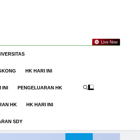
Live Now
IVERSITAS
GKONG
HK HARI INI
 INI
PENGELUARAN HK
RAN HK
HK HARI INI
ARAN SDY