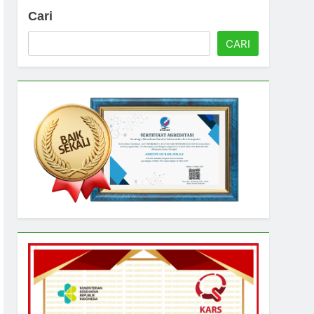
Cari
CARI