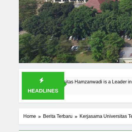
versitas Hamzanwadi is a Leader in Indonesian Education
HEADLINES
Home
Berita Terbaru
Kerjasama Universitas T