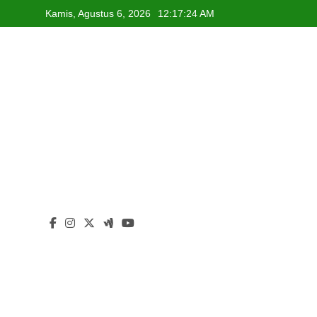
Skip
Kamis, Agustus 6, 2026
12:17:26 AM
to
content