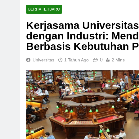
BERITA TERBARU
Kerjasama Universitas
dengan Industri: Men
Berbasis Kebutuhan P
0
Universitas
1 Tahun Ago
2 Mins