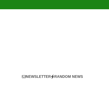
NEWSLETTER
RANDOM NEWS