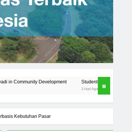
pment
Student Success Stories from Universitas Hamzan
3 Hari Ago
erbasis Kebutuhan Pasar