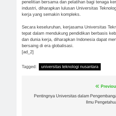
penelitian bersama dan pelatihan bagi tenaga ke
industri, diharapkan lulusan Universitas Teknol
kerja yang semakin kompleks.
Secara keseluruhan, kerjasama Universitas Tek
tepat dalam mendukung pendidikan berbasis ke
dan dunia kerja, diharapkan Indonesia dapat m
bersaing di era globalisasi.
[ad_2]
Tagged:
universitas teknologi nusantara
Navigasi
Previou
pos
Pentingnya Universitas dalam Pengembang
Ilmu Pengetahu