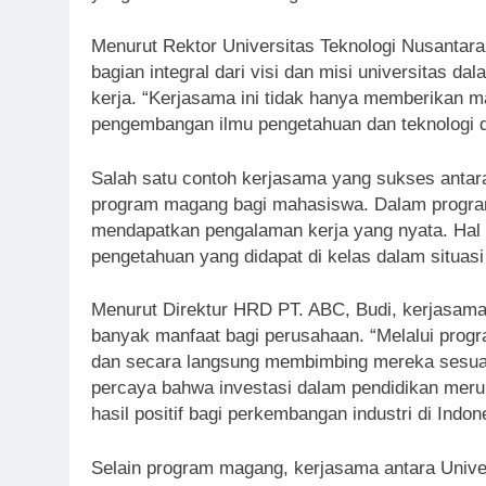
Menurut Rektor Universitas Teknologi Nusantar
bagian integral dari visi dan misi universitas 
kerja. “Kerjasama ini tidak hanya memberikan ma
pengembangan ilmu pengetahuan dan teknologi di
Salah satu contoh kerjasama yang sukses antara
program magang bagi mahasiswa. Dalam program
mendapatkan pengalaman kerja yang nyata. Hal
pengetahuan yang didapat di kelas dalam situas
Menurut Direktur HRD PT. ABC, Budi, kerjasam
banyak manfaat bagi perusahaan. “Melalui prog
dan secara langsung membimbing mereka sesuai
percaya bahwa investasi dalam pendidikan meru
hasil positif bagi perkembangan industri di Indon
Selain program magang, kerjasama antara Univers