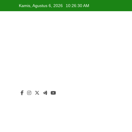
Skip
Kamis, Agustus 6, 2026
10:26:32 AM
to
content