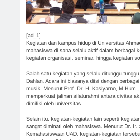
[ad_1]
Kegiatan dan kampus hidup di Universitas Ahm
mahasiswa di sana selalu aktif dalam berbagai 
kegiatan organisasi, seminar, hingga kegiatan so
Salah satu kegiatan yang selalu ditunggu-tungg
Dahlan. Acara ini biasanya diisi dengan berbagai
musik. Menurut Prof. Dr. H. Kasiyarno, M.Hum
memperkuat jalinan silaturahmi antara civitas 
dimiliki oleh universitas.
Selain itu, kegiatan-kegiatan lain seperti kegiat
sangat diminati oleh mahasiswa. Menurut Dr. Ir. 
Kemahasiswaan UAD, kegiatan-kegiatan tersebu