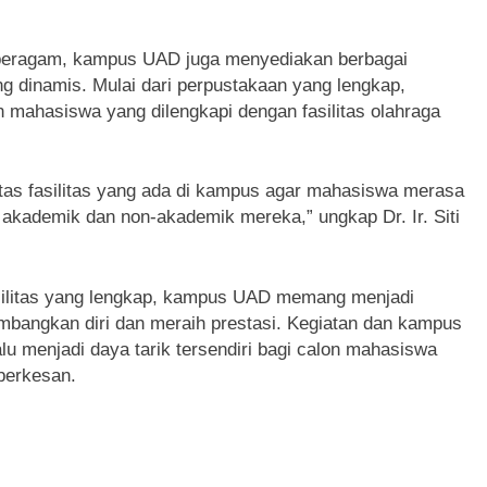
 beragam, kampus UAD juga menyediakan berbagai
g dinamis. Mulai dari perpustakaan yang lengkap,
n mahasiswa yang dilengkapi dengan fasilitas olahraga
tas fasilitas yang ada di kampus agar mahasiswa merasa
akademik dan non-akademik mereka,” ungkap Dr. Ir. Siti
silitas yang lengkap, kampus UAD memang menjadi
bangkan diri dan meraih prestasi. Kegiatan dan kampus
u menjadi daya tarik tersendiri bagi calon mahasiswa
berkesan.