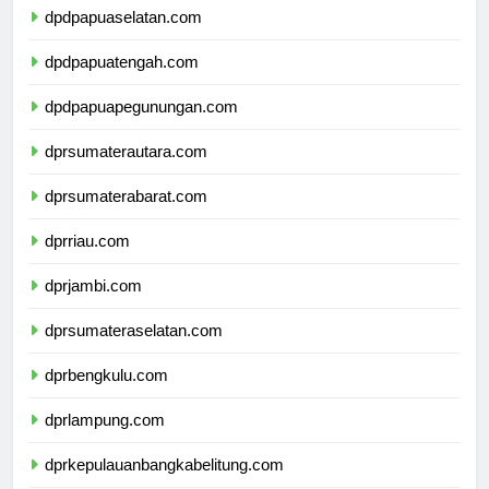
dpdpapuaselatan.com
dpdpapuatengah.com
dpdpapuapegunungan.com
dprsumaterautara.com
dprsumaterabarat.com
dprriau.com
dprjambi.com
dprsumateraselatan.com
dprbengkulu.com
dprlampung.com
dprkepulauanbangkabelitung.com