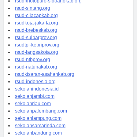
rsudrtnotopuro-sidoarjokab.org
rsud-sintang.org
rsud-cilacapkab.org
rsudkoja-jakarta.org
rsud-brebeskab.org
rsud-sulbarprov.org
rsudtpi-kepriprov.org
rsud-langsakota.org
rsud-ntbprov.org
rsud-natunakab.org
rsudkisaran-asahankab.org
rsud-indonesia.org
sekolahindonesia.id
sekolahjambi.com
sekolahriau.com
sekolahpalembang.com
sekolahlampung.com
sekolahsamarinda.com