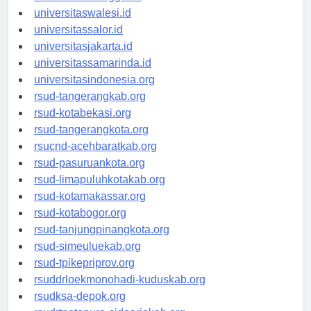
universitaswanggar.id
universitaswalesi.id
universitassalor.id
universitasjakarta.id
universitassamarinda.id
universitasindonesia.org
rsud-tangerangkab.org
rsud-kotabekasi.org
rsud-tangerangkota.org
rsucnd-acehbaratkab.org
rsud-pasuruankota.org
rsud-limapuluhkotakab.org
rsud-kotamakassar.org
rsud-kotabogor.org
rsud-tanjungpinangkota.org
rsud-simeuluekab.org
rsud-tpikepriprov.org
rsuddrloekmonohadi-kuduskab.org
rsudksa-depok.org