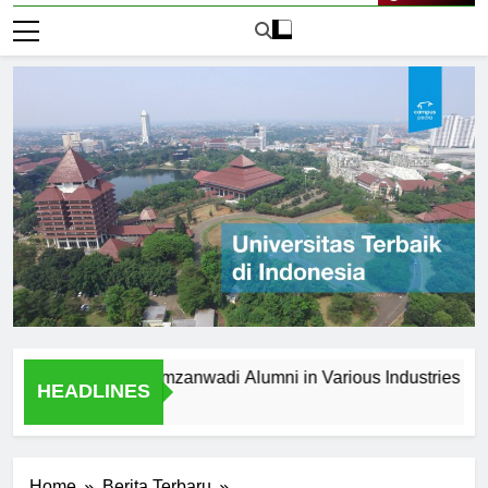
Live Now
Universitas Hamzanwadi Alumni in Various Industries
Car
HEADLINES
1 Ha