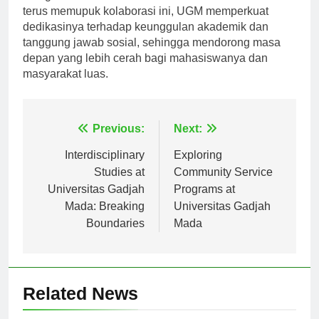
mengenai isu-isu mendesak di zaman kita. Sembari
terus memupuk kolaborasi ini, UGM memperkuat
dedikasinya terhadap keunggulan akademik dan
tanggung jawab sosial, sehingga mendorong masa
depan yang lebih cerah bagi mahasiswanya dan
masyarakat luas.
Navigasi
Previous:
Next:
pos
Interdisciplinary
Exploring
Studies at
Community Service
Universitas Gadjah
Programs at
Mada: Breaking
Universitas Gadjah
Boundaries
Mada
Related News