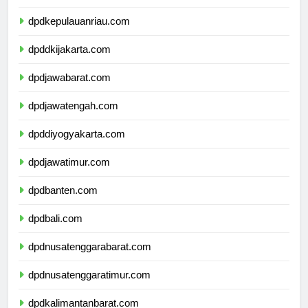
dpdkepulauanbangkabelitung.com
dpdkepulauanriau.com
dpddkijakarta.com
dpdjawabarat.com
dpdjawatengah.com
dpddiyogyakarta.com
dpdjawatimur.com
dpdbanten.com
dpdbali.com
dpdnusatenggarabarat.com
dpdnusatenggaratimur.com