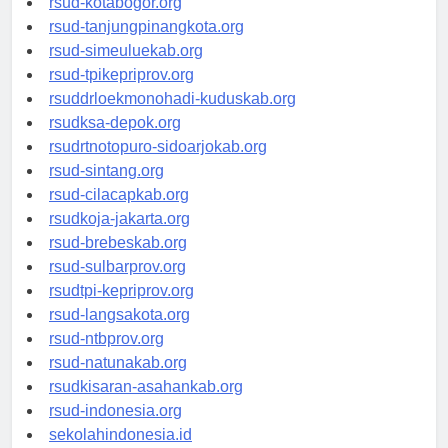
rsud-kotabogor.org
rsud-tanjungpinangkota.org
rsud-simeuluekab.org
rsud-tpikepriprov.org
rsuddrloekmonohadi-kuduskab.org
rsudksa-depok.org
rsudrtnotopuro-sidoarjokab.org
rsud-sintang.org
rsud-cilacapkab.org
rsudkoja-jakarta.org
rsud-brebeskab.org
rsud-sulbarprov.org
rsudtpi-kepriprov.org
rsud-langsakota.org
rsud-ntbprov.org
rsud-natunakab.org
rsudkisaran-asahankab.org
rsud-indonesia.org