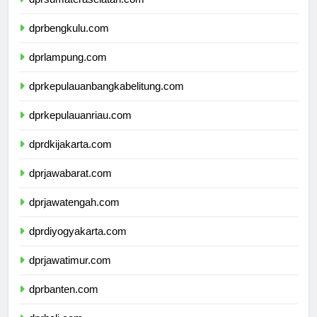
dprsumateraselatan.com
dprbengkulu.com
dprlampung.com
dprkepulauanbangkabelitung.com
dprkepulauanriau.com
dprdkijakarta.com
dprjawabarat.com
dprjawatengah.com
dprdiyogyakarta.com
dprjawatimur.com
dprbanten.com